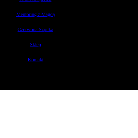
Mentoring z Magdą
Czerwona Szpilka
Sklep
Kontakt