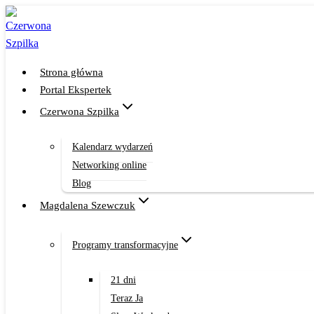
Przejdź
do
treści
Strona główna
Portal Ekspertek
Czerwona Szpilka
Kalendarz wydarzeń
Networking online
Blog
Magdalena Szewczuk
Programy transformacyjne
21 dni
Teraz Ja