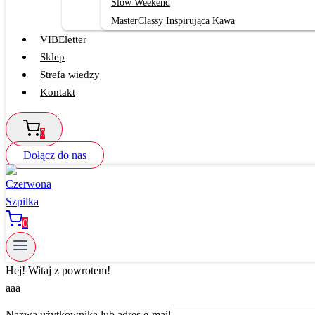
Slow Weekend
MasterClassy Inspirująca Kawa
VIBEletter
Sklep
Strefa wiedzy
Kontakt
0
Dołącz do nas
0
Hej! Witaj z powrotem!
aaa
Nazwa użytkownika lub adres e-mail