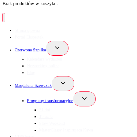
Brak produktów w koszyku.
Strona główna
Portal Ekspertek
Przełącz
Czerwona Szpilka
menu
podrzędne
Kalendarz wydarzeń
Networking online
Blog
Przełącz
Magdalena Szewczuk
menu
podrzędne
Przełącz
Programy transformacyjne
menu
podrzędne
21 dni
Teraz Ja
Slow Weekend
MasterClassy Inspirująca Kawa
VIBEletter