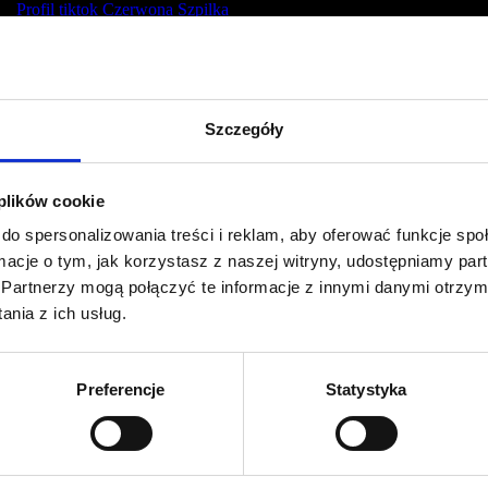
Profil tiktok Czerwona Szpilka
Profil youtube Czerwona
Szpilka
Szczegóły
Kontakt
kontakt@czerwonaszpilka.pl
 plików cookie
do spersonalizowania treści i reklam, aby oferować funkcje sp
+48 577 333 077
ormacje o tym, jak korzystasz z naszej witryny, udostępniamy p
Partnerzy mogą połączyć te informacje z innymi danymi otrzym
NUMER KONTA DO WPŁAT:
nia z ich usług.
81 1090 2398 0000 0001 0191 1368
Adres
Preferencje
Statystyka
CZERWONA SZPILKA
Na Polance 16A lok.9