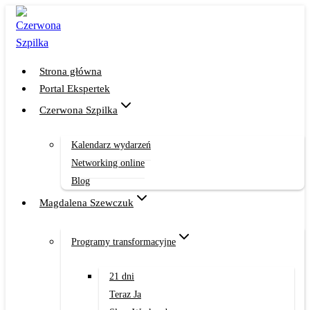
Przejdź
do
treści
Strona główna
Portal Ekspertek
Czerwona Szpilka
Kalendarz wydarzeń
Networking online
Blog
Magdalena Szewczuk
Programy transformacyjne
21 dni
Teraz Ja