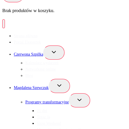
Brak produktów w koszyku.
Strona główna
Portal Ekspertek
Przełącz
Czerwona Szpilka
menu
podrzędne
Kalendarz wydarzeń
Networking online
Blog
Przełącz
Magdalena Szewczuk
menu
podrzędne
Przełącz
Programy transformacyjne
menu
podrzędne
21 dni
Teraz Ja
Slow Weekend