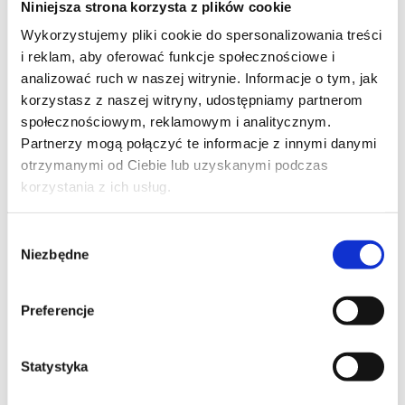
Niniejsza strona korzysta z plików cookie
Szpilka
Profil tiktok Czerwona Szpilka
Wykorzystujemy pliki cookie do spersonalizowania treści
Profil youtube Czerwona
i reklam, aby oferować funkcje społecznościowe i
Szpilka
analizować ruch w naszej witrynie. Informacje o tym, jak
korzystasz z naszej witryny, udostępniamy partnerom
społecznościowym, reklamowym i analitycznym.
Kontakt
Partnerzy mogą połączyć te informacje z innymi danymi
otrzymanymi od Ciebie lub uzyskanymi podczas
kontakt@czerwonaszpilka.pl
korzystania z ich usług.
+48 577 333 077
Wybór
Niezbędne
zgody
NUMER KONTA DO WPŁAT:
81 1090 2398 0000 0001 0191 1368
Preferencje
Adres
Statystyka
CZERWONA SZPILKA