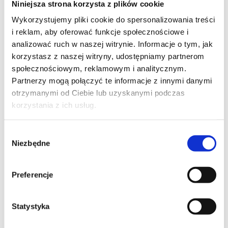
Niniejsza strona korzysta z plików cookie
Szpilka
Profil tiktok Czerwona Szpilka
Wykorzystujemy pliki cookie do spersonalizowania treści
Profil youtube Czerwona
i reklam, aby oferować funkcje społecznościowe i
Szpilka
analizować ruch w naszej witrynie. Informacje o tym, jak
korzystasz z naszej witryny, udostępniamy partnerom
społecznościowym, reklamowym i analitycznym.
Kontakt
Partnerzy mogą połączyć te informacje z innymi danymi
otrzymanymi od Ciebie lub uzyskanymi podczas
kontakt@czerwonaszpilka.pl
korzystania z ich usług.
+48 577 333 077
Wybór
Niezbędne
zgody
NUMER KONTA DO WPŁAT:
81 1090 2398 0000 0001 0191 1368
Preferencje
Adres
Statystyka
CZERWONA SZPILKA