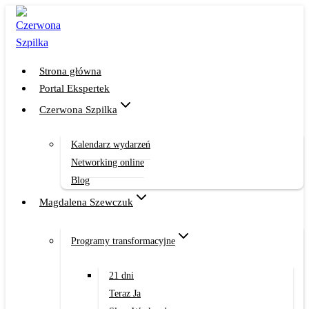
Przejdź
do
treści
Strona główna
Portal Ekspertek
Czerwona Szpilka
Kalendarz wydarzeń
Networking online
Blog
Magdalena Szewczuk
Programy transformacyjne
21 dni
Teraz Ja