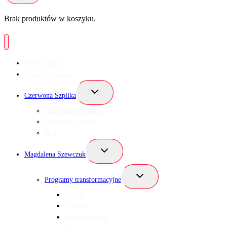
Brak produktów w koszyku.
Strona główna
Portal Ekspertek
Przełącz
Czerwona Szpilka
menu
podrzędne
Kalendarz wydarzeń
Networking online
Blog
Przełącz
Magdalena Szewczuk
menu
podrzędne
Przełącz
Programy transformacyjne
menu
podrzędne
21 dni
Teraz Ja
Slow Weekend