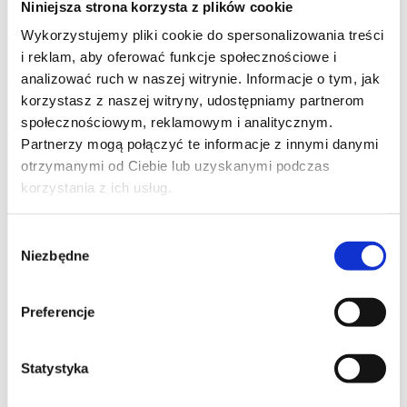
Niniejsza strona korzysta z plików cookie
Szpilka
Profil tiktok Czerwona Szpilka
Wykorzystujemy pliki cookie do spersonalizowania treści
Profil youtube Czerwona
i reklam, aby oferować funkcje społecznościowe i
Szpilka
analizować ruch w naszej witrynie. Informacje o tym, jak
korzystasz z naszej witryny, udostępniamy partnerom
społecznościowym, reklamowym i analitycznym.
Kontakt
Partnerzy mogą połączyć te informacje z innymi danymi
otrzymanymi od Ciebie lub uzyskanymi podczas
kontakt@czerwonaszpilka.pl
korzystania z ich usług.
+48 577 333 077
Wybór
Niezbędne
zgody
NUMER KONTA DO WPŁAT:
81 1090 2398 0000 0001 0191 1368
Preferencje
Adres
Statystyka
CZERWONA SZPILKA