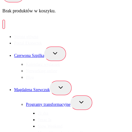
Brak produktów w koszyku.
Strona główna
Portal Ekspertek
Przełącz
Czerwona Szpilka
menu
podrzędne
Kalendarz wydarzeń
Networking online
Blog
Przełącz
Magdalena Szewczuk
menu
podrzędne
Przełącz
Programy transformacyjne
menu
podrzędne
21 dni
Teraz Ja
Slow Weekend