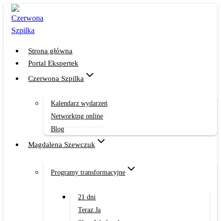
Przejdź
do
treści
Strona główna
Portal Ekspertek
Czerwona Szpilka
Kalendarz wydarzeń
Networking online
Blog
Magdalena Szewczuk
Programy transformacyjne
21 dni
Teraz Ja