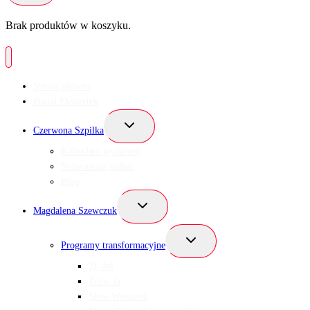
Brak produktów w koszyku.
Strona główna
Portal Ekspertek
Przełącz
Czerwona Szpilka
menu
podrzędne
Kalendarz wydarzeń
Networking online
Blog
Przełącz
Magdalena Szewczuk
menu
podrzędne
Przełącz
Programy transformacyjne
menu
podrzędne
21 dni
Teraz Ja
Slow Weekend