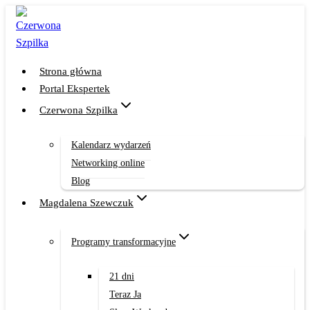
Przejdź
do
treści
Strona główna
Portal Ekspertek
Czerwona Szpilka
Kalendarz wydarzeń
Networking online
Blog
Magdalena Szewczuk
Programy transformacyjne
21 dni
Teraz Ja