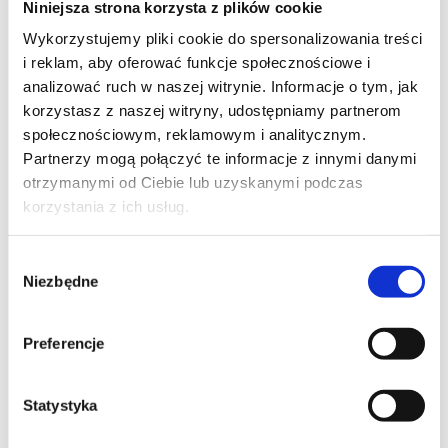
Niniejsza strona korzysta z plików cookie
Szpilka
Profil tiktok Czerwona Szpilka
Wykorzystujemy pliki cookie do spersonalizowania treści
Profil youtube Czerwona
i reklam, aby oferować funkcje społecznościowe i
Szpilka
analizować ruch w naszej witrynie. Informacje o tym, jak
korzystasz z naszej witryny, udostępniamy partnerom
społecznościowym, reklamowym i analitycznym.
Kontakt
Partnerzy mogą połączyć te informacje z innymi danymi
otrzymanymi od Ciebie lub uzyskanymi podczas
kontakt@czerwonaszpilka.pl
korzystania z ich usług.
+48 577 333 077
Wybór
Niezbędne
zgody
NUMER KONTA DO WPŁAT:
81 1090 2398 0000 0001 0191 1368
Preferencje
Adres
Statystyka
CZERWONA SZPILKA