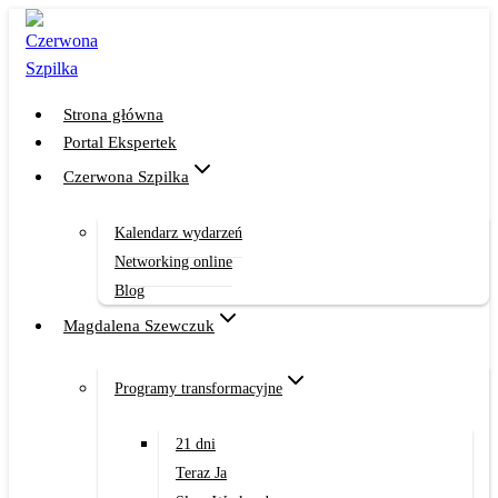
Przejdź
do
treści
Strona główna
Portal Ekspertek
Czerwona Szpilka
Kalendarz wydarzeń
Networking online
Blog
Magdalena Szewczuk
Programy transformacyjne
21 dni
Teraz Ja