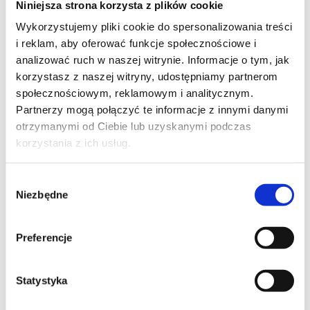
Niniejsza strona korzysta z plików cookie
Szpilka
Profil tiktok Czerwona Szpilka
Wykorzystujemy pliki cookie do spersonalizowania treści
Profil youtube Czerwona
i reklam, aby oferować funkcje społecznościowe i
Szpilka
analizować ruch w naszej witrynie. Informacje o tym, jak
korzystasz z naszej witryny, udostępniamy partnerom
społecznościowym, reklamowym i analitycznym.
Kontakt
Partnerzy mogą połączyć te informacje z innymi danymi
otrzymanymi od Ciebie lub uzyskanymi podczas
kontakt@czerwonaszpilka.pl
korzystania z ich usług.
+48 577 333 077
Wybór
Niezbędne
zgody
NUMER KONTA DO WPŁAT:
81 1090 2398 0000 0001 0191 1368
Preferencje
Adres
Statystyka
CZERWONA SZPILKA