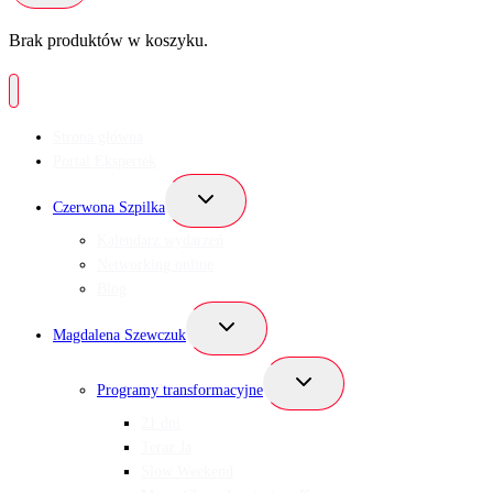
Brak produktów w koszyku.
Strona główna
Portal Ekspertek
Przełącz
Czerwona Szpilka
menu
podrzędne
Kalendarz wydarzeń
Networking online
Blog
Przełącz
Magdalena Szewczuk
menu
podrzędne
Przełącz
Programy transformacyjne
menu
podrzędne
21 dni
Teraz Ja
Slow Weekend