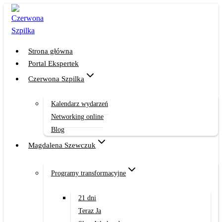
Przejdź
do
treści
Strona główna
Portal Ekspertek
Czerwona Szpilka
Kalendarz wydarzeń
Networking online
Blog
Magdalena Szewczuk
Programy transformacyjne
21 dni
Teraz Ja