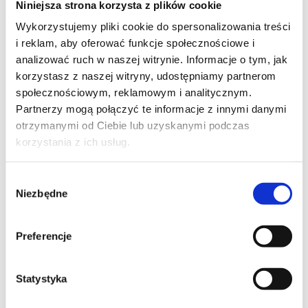
Niniejsza strona korzysta z plików cookie
Szpilka
Profil tiktok Czerwona Szpilka
Wykorzystujemy pliki cookie do spersonalizowania treści
Profil youtube Czerwona
i reklam, aby oferować funkcje społecznościowe i
Szpilka
analizować ruch w naszej witrynie. Informacje o tym, jak
korzystasz z naszej witryny, udostępniamy partnerom
społecznościowym, reklamowym i analitycznym.
Kontakt
Partnerzy mogą połączyć te informacje z innymi danymi
otrzymanymi od Ciebie lub uzyskanymi podczas
kontakt@czerwonaszpilka.pl
korzystania z ich usług.
+48 577 333 077
Wybór
Niezbędne
zgody
NUMER KONTA DO WPŁAT:
81 1090 2398 0000 0001 0191 1368
Preferencje
Adres
Statystyka
CZERWONA SZPILKA