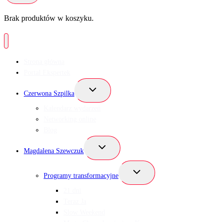
Brak produktów w koszyku.
Strona główna
Portal Ekspertek
Przełącz
Czerwona Szpilka
menu
podrzędne
Kalendarz wydarzeń
Networking online
Blog
Przełącz
Magdalena Szewczuk
menu
podrzędne
Przełącz
Programy transformacyjne
menu
podrzędne
21 dni
Teraz Ja
Slow Weekend