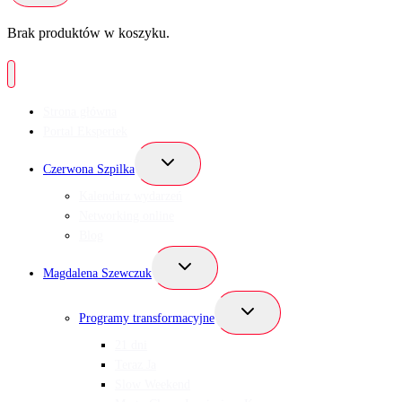
Brak produktów w koszyku.
Strona główna
Portal Ekspertek
Przełącz
Czerwona Szpilka
menu
podrzędne
Kalendarz wydarzeń
Networking online
Blog
Przełącz
Magdalena Szewczuk
menu
podrzędne
Przełącz
Programy transformacyjne
menu
podrzędne
21 dni
Teraz Ja
Slow Weekend