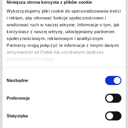
Niniejsza strona korzysta z plików cookie
Szpilka
Profil tiktok Czerwona Szpilka
Wykorzystujemy pliki cookie do spersonalizowania treści
Profil youtube Czerwona
i reklam, aby oferować funkcje społecznościowe i
Szpilka
analizować ruch w naszej witrynie. Informacje o tym, jak
korzystasz z naszej witryny, udostępniamy partnerom
społecznościowym, reklamowym i analitycznym.
Kontakt
Partnerzy mogą połączyć te informacje z innymi danymi
otrzymanymi od Ciebie lub uzyskanymi podczas
kontakt@czerwonaszpilka.pl
korzystania z ich usług.
+48 577 333 077
Wybór
Niezbędne
zgody
NUMER KONTA DO WPŁAT:
81 1090 2398 0000 0001 0191 1368
Preferencje
Adres
Statystyka
CZERWONA SZPILKA