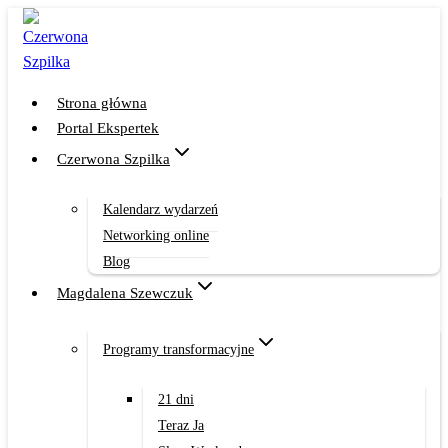
Przejdź
do
treści
Strona główna
Portal Ekspertek
Czerwona Szpilka
Kalendarz wydarzeń
Networking online
Blog
Magdalena Szewczuk
Programy transformacyjne
21 dni
Teraz Ja