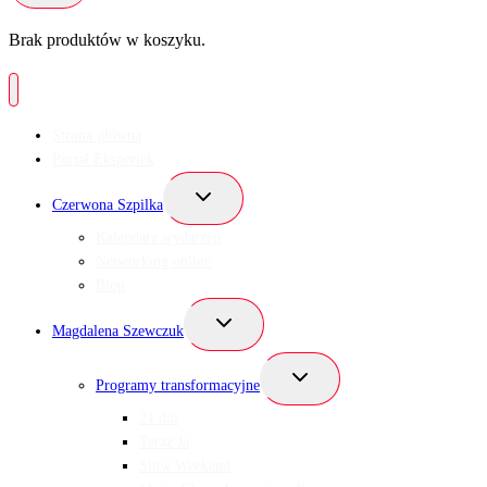
Brak produktów w koszyku.
Strona główna
Portal Ekspertek
Przełącz
Czerwona Szpilka
menu
podrzędne
Kalendarz wydarzeń
Networking online
Blog
Przełącz
Magdalena Szewczuk
menu
podrzędne
Przełącz
Programy transformacyjne
menu
podrzędne
21 dni
Teraz Ja
Slow Weekend