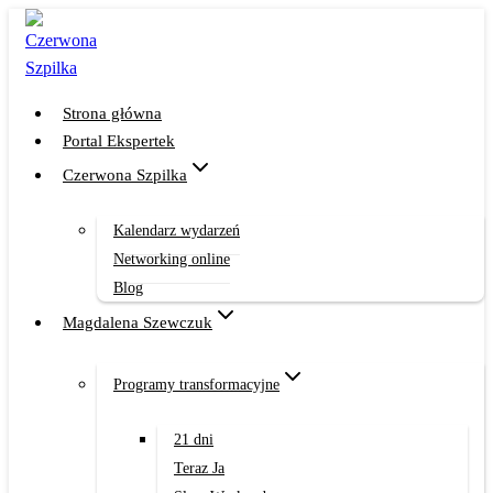
Przejdź
do
treści
Strona główna
Portal Ekspertek
Czerwona Szpilka
Kalendarz wydarzeń
Networking online
Blog
Magdalena Szewczuk
Programy transformacyjne
21 dni
Teraz Ja