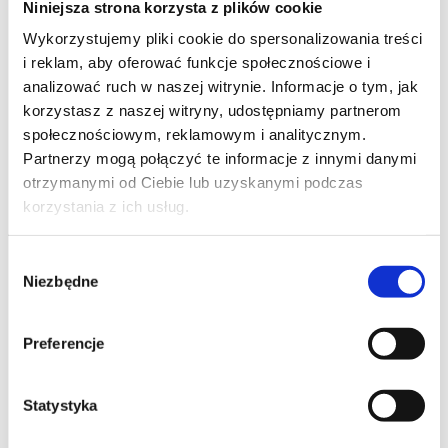
Niniejsza strona korzysta z plików cookie
Szpilka
Profil tiktok Czerwona Szpilka
Wykorzystujemy pliki cookie do spersonalizowania treści
Profil youtube Czerwona
i reklam, aby oferować funkcje społecznościowe i
Szpilka
analizować ruch w naszej witrynie. Informacje o tym, jak
korzystasz z naszej witryny, udostępniamy partnerom
społecznościowym, reklamowym i analitycznym.
Kontakt
Partnerzy mogą połączyć te informacje z innymi danymi
otrzymanymi od Ciebie lub uzyskanymi podczas
kontakt@czerwonaszpilka.pl
korzystania z ich usług.
+48 577 333 077
Wybór
Niezbędne
zgody
NUMER KONTA DO WPŁAT:
81 1090 2398 0000 0001 0191 1368
Preferencje
Adres
Statystyka
CZERWONA SZPILKA