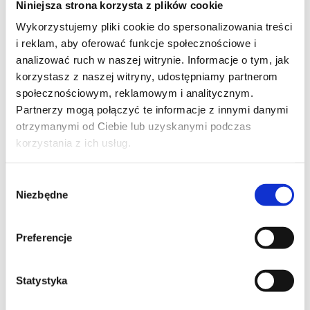
Niniejsza strona korzysta z plików cookie
Szpilka
Profil tiktok Czerwona Szpilka
Wykorzystujemy pliki cookie do spersonalizowania treści
Profil youtube Czerwona
i reklam, aby oferować funkcje społecznościowe i
Szpilka
analizować ruch w naszej witrynie. Informacje o tym, jak
korzystasz z naszej witryny, udostępniamy partnerom
społecznościowym, reklamowym i analitycznym.
Kontakt
Partnerzy mogą połączyć te informacje z innymi danymi
otrzymanymi od Ciebie lub uzyskanymi podczas
kontakt@czerwonaszpilka.pl
korzystania z ich usług.
+48 577 333 077
Wybór
Niezbędne
zgody
NUMER KONTA DO WPŁAT:
81 1090 2398 0000 0001 0191 1368
Preferencje
Adres
Statystyka
CZERWONA SZPILKA