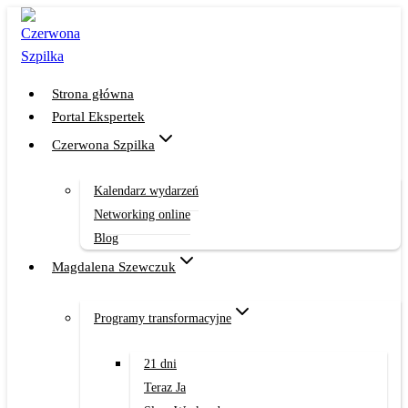
Przejdź
do
treści
Strona główna
Portal Ekspertek
Czerwona Szpilka
Kalendarz wydarzeń
Networking online
Blog
Magdalena Szewczuk
Programy transformacyjne
21 dni
Teraz Ja