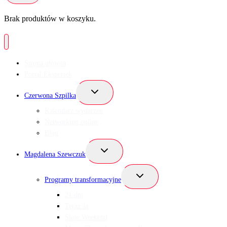
Brak produktów w koszyku.
Strona główna
Portal Ekspertek
Przełącz
Czerwona Szpilka
menu
podrzędne
Kalendarz wydarzeń
Networking online
Blog
Przełącz
Magdalena Szewczuk
menu
podrzędne
Przełącz
Programy transformacyjne
menu
podrzędne
21 dni
Teraz Ja
Slow Weekend