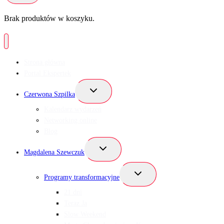
Brak produktów w koszyku.
Strona główna
Portal Ekspertek
Przełącz
Czerwona Szpilka
menu
podrzędne
Kalendarz wydarzeń
Networking online
Blog
Przełącz
Magdalena Szewczuk
menu
podrzędne
Przełącz
Programy transformacyjne
menu
podrzędne
21 dni
Teraz Ja
Slow Weekend