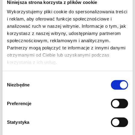
Niniejsza strona korzysta z plików cookie
Szpilka
Profil tiktok Czerwona Szpilka
Wykorzystujemy pliki cookie do spersonalizowania treści
Profil youtube Czerwona
i reklam, aby oferować funkcje społecznościowe i
Szpilka
analizować ruch w naszej witrynie. Informacje o tym, jak
korzystasz z naszej witryny, udostępniamy partnerom
społecznościowym, reklamowym i analitycznym.
Kontakt
Partnerzy mogą połączyć te informacje z innymi danymi
otrzymanymi od Ciebie lub uzyskanymi podczas
kontakt@czerwonaszpilka.pl
korzystania z ich usług.
+48 577 333 077
Wybór
Niezbędne
zgody
NUMER KONTA DO WPŁAT:
81 1090 2398 0000 0001 0191 1368
Preferencje
Adres
Statystyka
CZERWONA SZPILKA