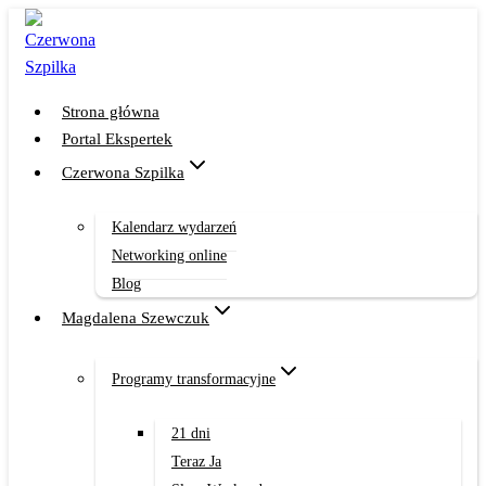
Przejdź
do
treści
Strona główna
Portal Ekspertek
Czerwona Szpilka
Kalendarz wydarzeń
Networking online
Blog
Magdalena Szewczuk
Programy transformacyjne
21 dni
Teraz Ja