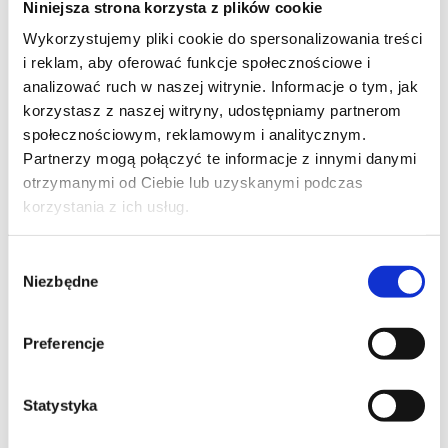
Niniejsza strona korzysta z plików cookie
Szpilka
Profil tiktok Czerwona Szpilka
Wykorzystujemy pliki cookie do spersonalizowania treści
Profil youtube Czerwona
i reklam, aby oferować funkcje społecznościowe i
Szpilka
analizować ruch w naszej witrynie. Informacje o tym, jak
korzystasz z naszej witryny, udostępniamy partnerom
społecznościowym, reklamowym i analitycznym.
Kontakt
Partnerzy mogą połączyć te informacje z innymi danymi
otrzymanymi od Ciebie lub uzyskanymi podczas
kontakt@czerwonaszpilka.pl
korzystania z ich usług.
+48 577 333 077
Wybór
Niezbędne
zgody
NUMER KONTA DO WPŁAT:
81 1090 2398 0000 0001 0191 1368
Preferencje
Adres
Statystyka
CZERWONA SZPILKA