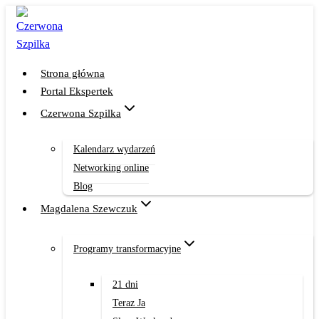
Przejdź
do
treści
Strona główna
Portal Ekspertek
Czerwona Szpilka
Kalendarz wydarzeń
Networking online
Blog
Magdalena Szewczuk
Programy transformacyjne
21 dni
Teraz Ja