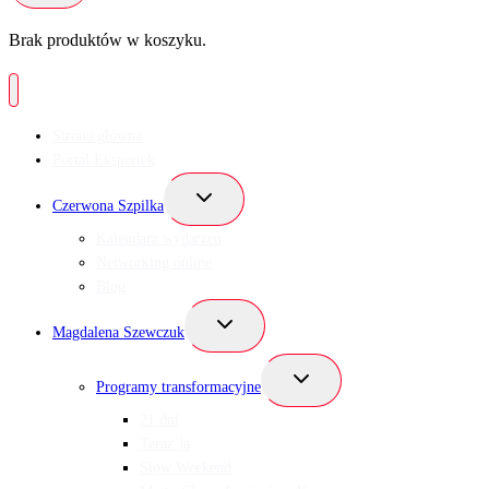
Brak produktów w koszyku.
Strona główna
Portal Ekspertek
Przełącz
Czerwona Szpilka
menu
podrzędne
Kalendarz wydarzeń
Networking online
Blog
Przełącz
Magdalena Szewczuk
menu
podrzędne
Przełącz
Programy transformacyjne
menu
podrzędne
21 dni
Teraz Ja
Slow Weekend