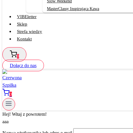
Slow Weekend
MasterClassy Inspirująca Kawa
VIBEletter
Sklep
Strefa wiedzy
Kontakt
0
Dołącz do nas
0
Hej! Witaj z powrotem!
aaa
Nazwa użytkownika lub adres e-mail