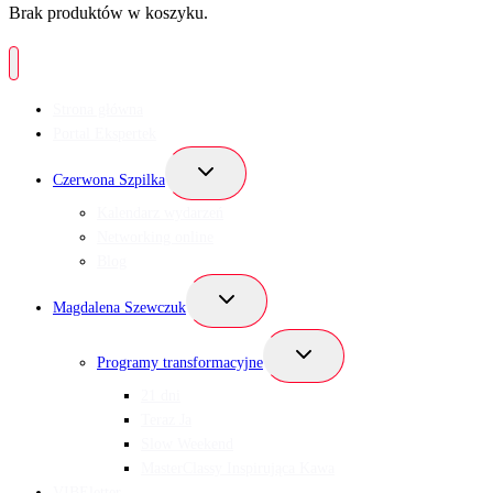
Brak produktów w koszyku.
Strona główna
Portal Ekspertek
Przełącz
Czerwona Szpilka
menu
podrzędne
Kalendarz wydarzeń
Networking online
Blog
Przełącz
Magdalena Szewczuk
menu
podrzędne
Przełącz
Programy transformacyjne
menu
podrzędne
21 dni
Teraz Ja
Slow Weekend
MasterClassy Inspirująca Kawa
VIBEletter