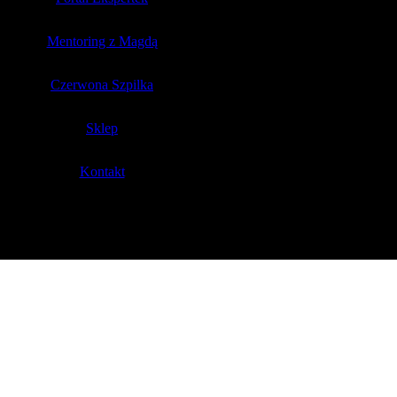
Mentoring z Magdą
Czerwona Szpilka
Sklep
Kontakt