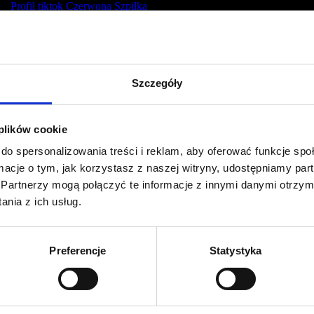
Profil tiktok Czerwona Szpilka
Profil youtube Czerwona
Szpilka
Szczegóły
Kontakt
kontakt@czerwonaszpilka.pl
 plików cookie
do spersonalizowania treści i reklam, aby oferować funkcje sp
+48 577 333 077
ormacje o tym, jak korzystasz z naszej witryny, udostępniamy p
Partnerzy mogą połączyć te informacje z innymi danymi otrzym
NUMER KONTA DO WPŁAT:
nia z ich usług.
81 1090 2398 0000 0001 0191 1368
Adres
Preferencje
Statystyka
CZERWONA SZPILKA
Na Polance 16A lok.9