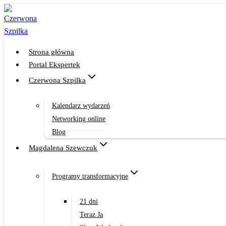
Przejdź
do
treści
Strona główna
Portal Ekspertek
Czerwona Szpilka
Kalendarz wydarzeń
Networking online
Blog
Magdalena Szewczuk
Programy transformacyjne
21 dni
Teraz Ja