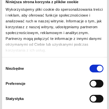
Niniejsza strona korzysta z plików cookie
Szpilka
Profil tiktok Czerwona Szpilka
Wykorzystujemy pliki cookie do spersonalizowania treści
Profil youtube Czerwona
i reklam, aby oferować funkcje społecznościowe i
Szpilka
analizować ruch w naszej witrynie. Informacje o tym, jak
korzystasz z naszej witryny, udostępniamy partnerom
społecznościowym, reklamowym i analitycznym.
Kontakt
Partnerzy mogą połączyć te informacje z innymi danymi
otrzymanymi od Ciebie lub uzyskanymi podczas
kontakt@czerwonaszpilka.pl
korzystania z ich usług.
+48 577 333 077
Wybór
Niezbędne
zgody
NUMER KONTA DO WPŁAT:
81 1090 2398 0000 0001 0191 1368
Preferencje
Adres
Statystyka
CZERWONA SZPILKA