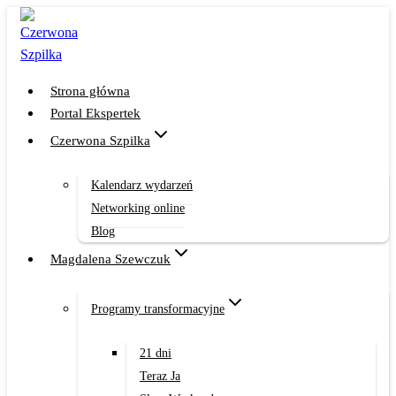
Przejdź
do
treści
Strona główna
Portal Ekspertek
Czerwona Szpilka
Kalendarz wydarzeń
Networking online
Blog
Magdalena Szewczuk
Programy transformacyjne
21 dni
Teraz Ja