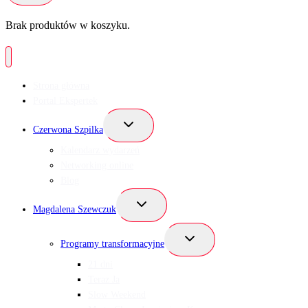
Brak produktów w koszyku.
Strona główna
Portal Ekspertek
Przełącz
Czerwona Szpilka
menu
podrzędne
Kalendarz wydarzeń
Networking online
Blog
Przełącz
Magdalena Szewczuk
menu
podrzędne
Przełącz
Programy transformacyjne
menu
podrzędne
21 dni
Teraz Ja
Slow Weekend