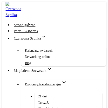
Przejdź
do
treści
Strona główna
Portal Ekspertek
Czerwona Szpilka
Kalendarz wydarzeń
Networking online
Blog
Magdalena Szewczuk
Programy transformacyjne
21 dni
Teraz Ja