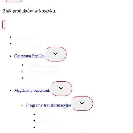
Brak produktów w koszyku.
Strona główna
Portal Ekspertek
Przełącz
Czerwona Szpilka
menu
podrzędne
Kalendarz wydarzeń
Networking online
Blog
Przełącz
Magdalena Szewczuk
menu
podrzędne
Przełącz
Programy transformacyjne
menu
podrzędne
21 dni
Teraz Ja
Slow Weekend