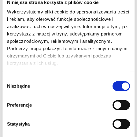
Niniejsza strona korzysta z plików cookie
Szpilka
Profil tiktok Czerwona Szpilka
Wykorzystujemy pliki cookie do spersonalizowania treści
Profil youtube Czerwona
i reklam, aby oferować funkcje społecznościowe i
Szpilka
analizować ruch w naszej witrynie. Informacje o tym, jak
korzystasz z naszej witryny, udostępniamy partnerom
społecznościowym, reklamowym i analitycznym.
Kontakt
Partnerzy mogą połączyć te informacje z innymi danymi
otrzymanymi od Ciebie lub uzyskanymi podczas
kontakt@czerwonaszpilka.pl
korzystania z ich usług.
+48 577 333 077
Wybór
Niezbędne
zgody
NUMER KONTA DO WPŁAT:
81 1090 2398 0000 0001 0191 1368
Preferencje
Adres
Statystyka
CZERWONA SZPILKA