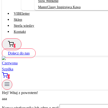
Slow Weekend
MasterClassy Inspirująca Kawa
VIBEletter
Sklep
Strefa wiedzy
Kontakt
0
Dołącz do nas
0
Hej! Witaj z powrotem!
aaa
Nazwa użytkownika lub adres e-mail