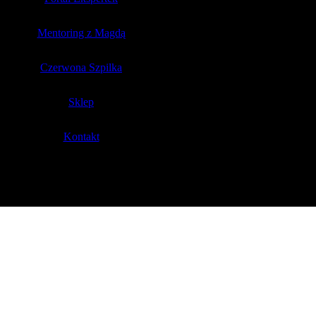
Mentoring z Magdą
Czerwona Szpilka
Sklep
Kontakt