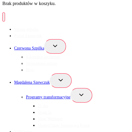
Brak produktów w koszyku.
Strona główna
Portal Ekspertek
Przełącz
Czerwona Szpilka
menu
podrzędne
Kalendarz wydarzeń
Networking online
Blog
Przełącz
Magdalena Szewczuk
menu
podrzędne
Przełącz
Programy transformacyjne
menu
podrzędne
21 dni
Teraz Ja
Slow Weekend
MasterClassy Inspirująca Kawa
VIBEletter