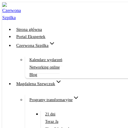
Przejdź
do
treści
Strona główna
Portal Ekspertek
Czerwona Szpilka
Kalendarz wydarzeń
Networking online
Blog
Magdalena Szewczuk
Programy transformacyjne
21 dni
Teraz Ja