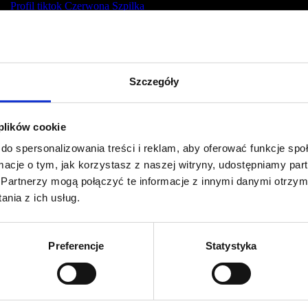
Profil tiktok Czerwona Szpilka
Profil youtube Czerwona
Szpilka
Szczegóły
Kontakt
kontakt@czerwonaszpilka.pl
 plików cookie
do spersonalizowania treści i reklam, aby oferować funkcje sp
+48 577 333 077
ormacje o tym, jak korzystasz z naszej witryny, udostępniamy p
Partnerzy mogą połączyć te informacje z innymi danymi otrzym
NUMER KONTA DO WPŁAT:
nia z ich usług.
81 1090 2398 0000 0001 0191 1368
Adres
Preferencje
Statystyka
CZERWONA SZPILKA
Na Polance 16A lok.9