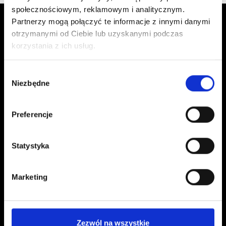
społecznościowym, reklamowym i analitycznym.
Partnerzy mogą połączyć te informacje z innymi danymi
otrzymanymi od Ciebie lub uzyskanymi podczas
korzystania z ich usług.
Wybór
Niezbędne
zgody
Kontakt
Preferencje
kontakt@czerwonaszpilka.pl
+48 577 333 077
Statystyka
NUMER KONTA DO WPŁAT:
81 1090 2398 0000 0001 0191 1368
Marketing
Adres
Zezwól na wszystkie