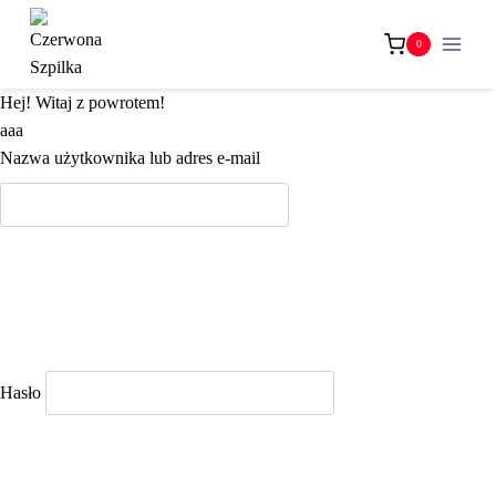
Przejdź
do
0
treści
Hej! Witaj z powrotem!
aaa
Nazwa użytkownika lub adres e-mail
Hasło