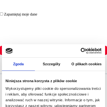
Zapamiętaj moje dane
Zaloguj się
Zgoda
Szczegóły
O plikach cookies
Nie pamietasz hasła?
Niniejsza strona korzysta z plików cookie
Wykorzystujemy pliki cookie do spersonalizowania treści
i reklam, aby oferować funkcje społecznościowe i
analizować ruch w naszej witrynie. Informacje o tym, jak
Nie masz jeszcze konta?
korzystasz z naszej witryny, udostępniamy partnerom
Dołącz do Strefy Wiedzy