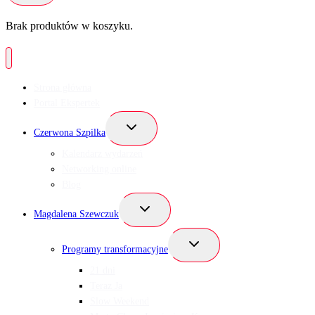
Brak produktów w koszyku.
Strona główna
Portal Ekspertek
Przełącz
Czerwona Szpilka
menu
podrzędne
Kalendarz wydarzeń
Networking online
Blog
Przełącz
Magdalena Szewczuk
menu
podrzędne
Przełącz
Programy transformacyjne
menu
podrzędne
21 dni
Teraz Ja
Slow Weekend