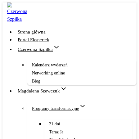
Przejdź
do
treści
Strona główna
Portal Ekspertek
Czerwona Szpilka
Kalendarz wydarzeń
Networking online
Blog
Magdalena Szewczuk
Programy transformacyjne
21 dni
Teraz Ja