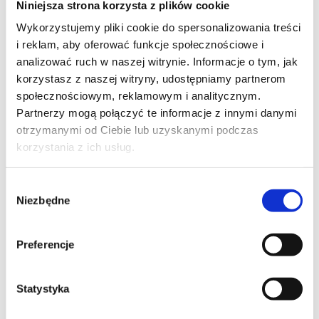
Niniejsza strona korzysta z plików cookie
Szpilka
Profil tiktok Czerwona Szpilka
Wykorzystujemy pliki cookie do spersonalizowania treści
Profil youtube Czerwona
i reklam, aby oferować funkcje społecznościowe i
Szpilka
analizować ruch w naszej witrynie. Informacje o tym, jak
korzystasz z naszej witryny, udostępniamy partnerom
społecznościowym, reklamowym i analitycznym.
Kontakt
Partnerzy mogą połączyć te informacje z innymi danymi
otrzymanymi od Ciebie lub uzyskanymi podczas
kontakt@czerwonaszpilka.pl
korzystania z ich usług.
+48 577 333 077
Wybór
Niezbędne
zgody
NUMER KONTA DO WPŁAT:
81 1090 2398 0000 0001 0191 1368
Preferencje
Adres
Statystyka
CZERWONA SZPILKA