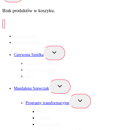
Brak produktów w koszyku.
Strona główna
Portal Ekspertek
Przełącz
Czerwona Szpilka
menu
podrzędne
Kalendarz wydarzeń
Networking online
Blog
Przełącz
Magdalena Szewczuk
menu
podrzędne
Przełącz
Programy transformacyjne
menu
podrzędne
21 dni
Teraz Ja
Slow Weekend