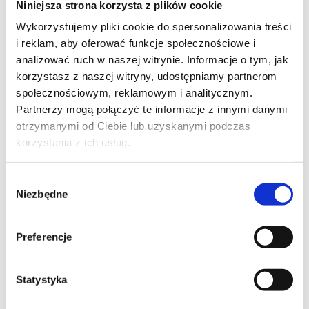
Niniejsza strona korzysta z plików cookie
Szpilka
Profil tiktok Czerwona Szpilka
Wykorzystujemy pliki cookie do spersonalizowania treści
Profil youtube Czerwona
i reklam, aby oferować funkcje społecznościowe i
Szpilka
analizować ruch w naszej witrynie. Informacje o tym, jak
korzystasz z naszej witryny, udostępniamy partnerom
społecznościowym, reklamowym i analitycznym.
Kontakt
Partnerzy mogą połączyć te informacje z innymi danymi
otrzymanymi od Ciebie lub uzyskanymi podczas
kontakt@czerwonaszpilka.pl
korzystania z ich usług.
+48 577 333 077
Wybór
Niezbędne
zgody
NUMER KONTA DO WPŁAT:
81 1090 2398 0000 0001 0191 1368
Preferencje
Adres
Statystyka
CZERWONA SZPILKA