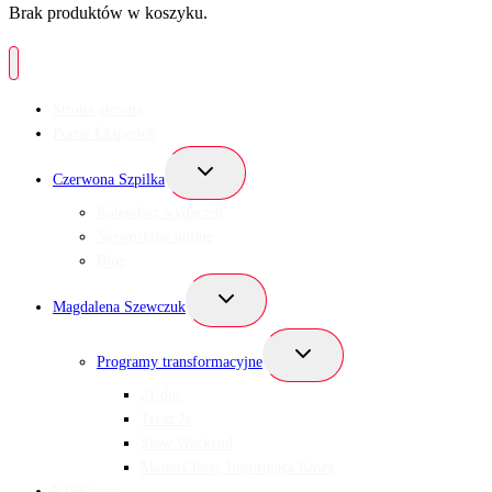
Brak produktów w koszyku.
Strona główna
Portal Ekspertek
Przełącz
Czerwona Szpilka
menu
podrzędne
Kalendarz wydarzeń
Networking online
Blog
Przełącz
Magdalena Szewczuk
menu
podrzędne
Przełącz
Programy transformacyjne
menu
podrzędne
21 dni
Teraz Ja
Slow Weekend
MasterClassy Inspirująca Kawa
VIBEletter