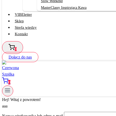
Slow Weekend
MasterClassy Inspirująca Kawa
VIBEletter
Sklep
Strefa wiedzy
Kontakt
0
Dołącz do nas
0
Hej! Witaj z powrotem!
aaa
Nazwa użytkownika lub adres e-mail