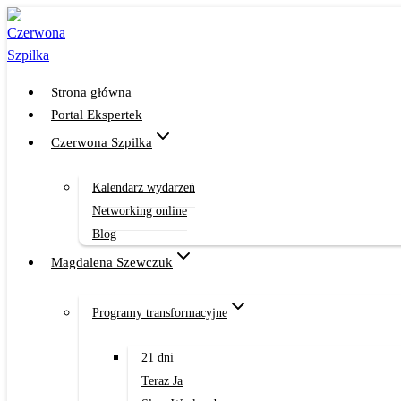
Przejdź
do
treści
Strona główna
Portal Ekspertek
Czerwona Szpilka
Kalendarz wydarzeń
Networking online
Blog
Magdalena Szewczuk
Programy transformacyjne
21 dni
Teraz Ja