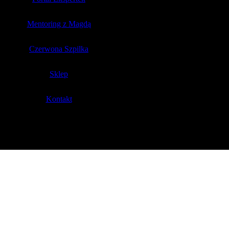
Mentoring z Magdą
Czerwona Szpilka
Sklep
Kontakt