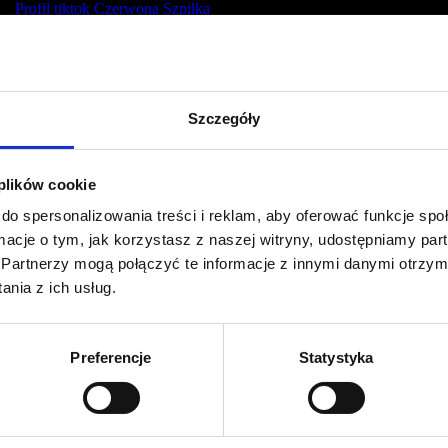
Profil tiktok Czerwona Szpilka
Profil youtube Czerwona
Szpilka
Szczegóły
Kontakt
kontakt@czerwonaszpilka.pl
 plików cookie
do spersonalizowania treści i reklam, aby oferować funkcje sp
+48 577 333 077
ormacje o tym, jak korzystasz z naszej witryny, udostępniamy p
Partnerzy mogą połączyć te informacje z innymi danymi otrzym
NUMER KONTA DO WPŁAT:
nia z ich usług.
81 1090 2398 0000 0001 0191 1368
Adres
Preferencje
Statystyka
CZERWONA SZPILKA
Na Polance 16A lok.9