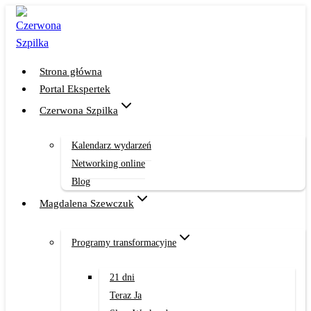
Przejdź
do
treści
Strona główna
Portal Ekspertek
Czerwona Szpilka
Kalendarz wydarzeń
Networking online
Blog
Magdalena Szewczuk
Programy transformacyjne
21 dni
Teraz Ja