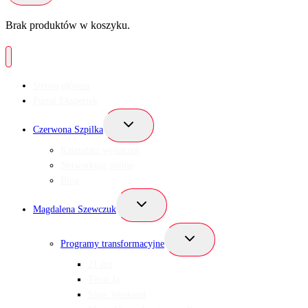
Brak produktów w koszyku.
Strona główna
Portal Ekspertek
Przełącz
Czerwona Szpilka
menu
podrzędne
Kalendarz wydarzeń
Networking online
Blog
Przełącz
Magdalena Szewczuk
menu
podrzędne
Przełącz
Programy transformacyjne
menu
podrzędne
21 dni
Teraz Ja
Slow Weekend