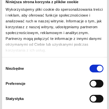
Niniejsza strona korzysta z plików cookie
Szpilka
Profil tiktok Czerwona Szpilka
Wykorzystujemy pliki cookie do spersonalizowania treści
Profil youtube Czerwona
i reklam, aby oferować funkcje społecznościowe i
Szpilka
analizować ruch w naszej witrynie. Informacje o tym, jak
korzystasz z naszej witryny, udostępniamy partnerom
społecznościowym, reklamowym i analitycznym.
Kontakt
Partnerzy mogą połączyć te informacje z innymi danymi
otrzymanymi od Ciebie lub uzyskanymi podczas
kontakt@czerwonaszpilka.pl
korzystania z ich usług.
+48 577 333 077
Wybór
Niezbędne
zgody
NUMER KONTA DO WPŁAT:
81 1090 2398 0000 0001 0191 1368
Preferencje
Adres
Statystyka
CZERWONA SZPILKA