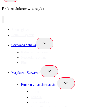
Brak produktów w koszyku.
Strona główna
Portal Ekspertek
Przełącz
Czerwona Szpilka
menu
podrzędne
Kalendarz wydarzeń
Networking online
Blog
Przełącz
Magdalena Szewczuk
menu
podrzędne
Przełącz
Programy transformacyjne
menu
podrzędne
21 dni
Teraz Ja
Slow Weekend