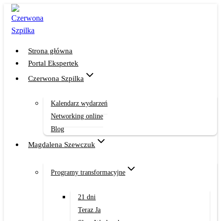
Przejdź
do
treści
Strona główna
Portal Ekspertek
Czerwona Szpilka
Kalendarz wydarzeń
Networking online
Blog
Magdalena Szewczuk
Programy transformacyjne
21 dni
Teraz Ja