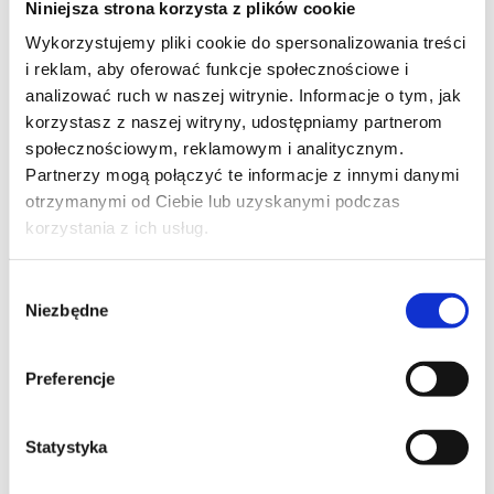
Niniejsza strona korzysta z plików cookie
Szpilka
Profil tiktok Czerwona Szpilka
Wykorzystujemy pliki cookie do spersonalizowania treści
Profil youtube Czerwona
i reklam, aby oferować funkcje społecznościowe i
Szpilka
analizować ruch w naszej witrynie. Informacje o tym, jak
korzystasz z naszej witryny, udostępniamy partnerom
społecznościowym, reklamowym i analitycznym.
Kontakt
Partnerzy mogą połączyć te informacje z innymi danymi
otrzymanymi od Ciebie lub uzyskanymi podczas
kontakt@czerwonaszpilka.pl
korzystania z ich usług.
+48 577 333 077
Wybór
Niezbędne
zgody
NUMER KONTA DO WPŁAT:
81 1090 2398 0000 0001 0191 1368
Preferencje
Adres
Statystyka
CZERWONA SZPILKA