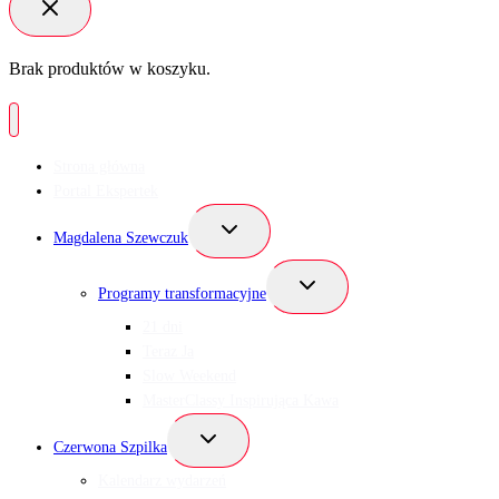
Brak produktów w koszyku.
Strona główna
Portal Ekspertek
Przełącz
Magdalena Szewczuk
menu
podrzędne
Przełącz
Programy transformacyjne
menu
podrzędne
21 dni
Teraz Ja
Slow Weekend
MasterClassy Inspirująca Kawa
Przełącz
Czerwona Szpilka
menu
podrzędne
Kalendarz wydarzeń