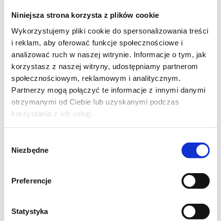
Szpilka
Profil instagram Czerwona
Niniejsza strona korzysta z plików cookie
Szpilka
Profil tiktok Czerwona Szpilka
Wykorzystujemy pliki cookie do spersonalizowania treści
Profil youtube Czerwona
i reklam, aby oferować funkcje społecznościowe i
Szpilka
analizować ruch w naszej witrynie. Informacje o tym, jak
korzystasz z naszej witryny, udostępniamy partnerom
społecznościowym, reklamowym i analitycznym.
Kontakt
Partnerzy mogą połączyć te informacje z innymi danymi
otrzymanymi od Ciebie lub uzyskanymi podczas
kontakt@czerwonaszpilka.pl
korzystania z ich usług.
+48 577 333 077
Wybór
Niezbędne
zgody
NUMER KONTA DO WPŁAT:
81 1090 2398 0000 0001 0191 1368
Preferencje
Adres
Statystyka
CZERWONA SZPILKA