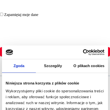
Zapamiętaj moje dane
Zaloguj się
Zgoda
Szczegóły
O plikach cookies
Nie pamietasz hasła?
Niniejsza strona korzysta z plików cookie
Wykorzystujemy pliki cookie do spersonalizowania treści
i reklam, aby oferować funkcje społecznościowe i
analizować ruch w naszej witrynie. Informacje o tym, jak
Nie masz jeszcze konta?
korzystasz z naszej witryny, udostępniamy partnerom
Dołącz do Strefy Wiedzy