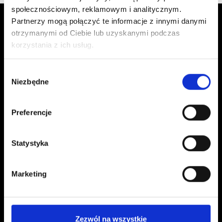
społecznościowym, reklamowym i analitycznym.
Partnerzy mogą połączyć te informacje z innymi danymi
otrzymanymi od Ciebie lub uzyskanymi podczas
korzystania z ich usług.
Wybór
Niezbędne
zgody
Kontakt
Preferencje
kontakt@czerwonaszpilka.pl
+48 577 333 077
Statystyka
NUMER KONTA DO WPŁAT:
81 1090 2398 0000 0001 0191 1368
Marketing
Adres
Zezwól na wszystkie