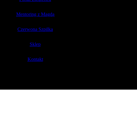
Mentoring z Magdą
Czerwona Szpilka
Sklep
Kontakt