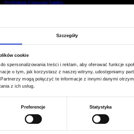
Profil tiktok Czerwona Szpilka
Profil youtube Czerwona
Szpilka
Szczegóły
Kontakt
kontakt@czerwonaszpilka.pl
 plików cookie
do spersonalizowania treści i reklam, aby oferować funkcje sp
+48 577 333 077
ormacje o tym, jak korzystasz z naszej witryny, udostępniamy p
Partnerzy mogą połączyć te informacje z innymi danymi otrzym
NUMER KONTA DO WPŁAT:
nia z ich usług.
81 1090 2398 0000 0001 0191 1368
Adres
Preferencje
Statystyka
CZERWONA SZPILKA
Na Polance 16A lok.9