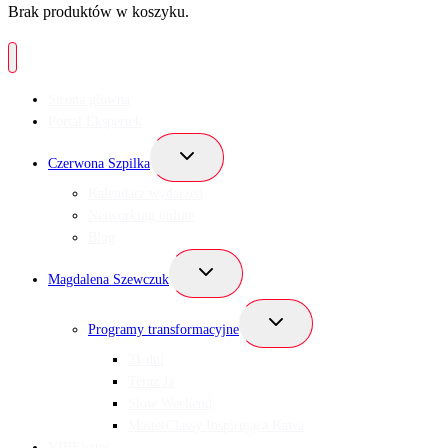
Brak produktów w koszyku.
Strona główna
Portal Ekspertek
Przełącz
Czerwona Szpilka
menu
podrzędne
Kalendarz wydarzeń
Networking online
Blog
Przełącz
Magdalena Szewczuk
menu
podrzędne
Przełącz
Programy transformacyjne
menu
podrzędne
21 dni
Teraz Ja
Slow Weekend
MasterClassy Inspirująca Kawa
VIBEletter