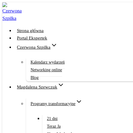
Przejdź
do
treści
Strona główna
Portal Ekspertek
Czerwona Szpilka
Kalendarz wydarzeń
Networking online
Blog
Magdalena Szewczuk
Programy transformacyjne
21 dni
Teraz Ja