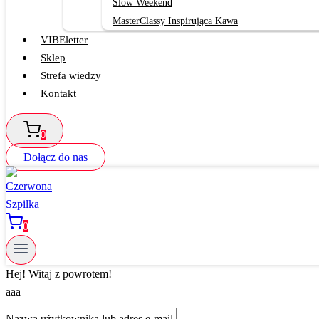
Slow Weekend
MasterClassy Inspirująca Kawa
VIBEletter
Sklep
Strefa wiedzy
Kontakt
0
Dołącz do nas
0
Hej! Witaj z powrotem!
aaa
Nazwa użytkownika lub adres e-mail