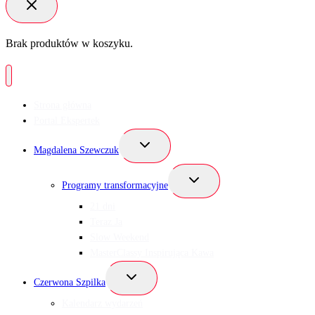
Brak produktów w koszyku.
Strona główna
Portal Ekspertek
Przełącz
Magdalena Szewczuk
menu
podrzędne
Przełącz
Programy transformacyjne
menu
podrzędne
21 dni
Teraz Ja
Slow Weekend
MasterClassy Inspirująca Kawa
Przełącz
Czerwona Szpilka
menu
podrzędne
Kalendarz wydarzeń