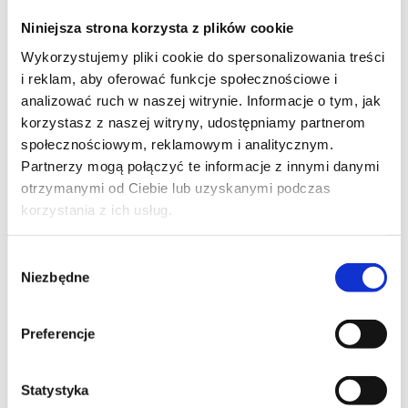
Szpilka
Profil instagram Czerwona
Niniejsza strona korzysta z plików cookie
Szpilka
Profil tiktok Czerwona Szpilka
Wykorzystujemy pliki cookie do spersonalizowania treści
Profil youtube Czerwona
i reklam, aby oferować funkcje społecznościowe i
Szpilka
analizować ruch w naszej witrynie. Informacje o tym, jak
korzystasz z naszej witryny, udostępniamy partnerom
społecznościowym, reklamowym i analitycznym.
Kontakt
Partnerzy mogą połączyć te informacje z innymi danymi
otrzymanymi od Ciebie lub uzyskanymi podczas
kontakt@czerwonaszpilka.pl
korzystania z ich usług.
+48 577 333 077
Wybór
Niezbędne
zgody
NUMER KONTA DO WPŁAT:
81 1090 2398 0000 0001 0191 1368
Preferencje
Adres
Statystyka
CZERWONA SZPILKA