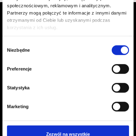
społecznościowym, reklamowym i analitycznym.
Partnerzy mogą połączyć te informacje z innymi danymi
otrzymanymi od Ciebie lub uzyskanymi podczas
korzystania z ich usług.
Wybór
Niezbędne
zgody
Kontakt
Preferencje
kontakt@czerwonaszpilka.pl
+48 577 333 077
Statystyka
NUMER KONTA DO WPŁAT:
81 1090 2398 0000 0001 0191 1368
Marketing
Adres
Zezwól na wszystkie