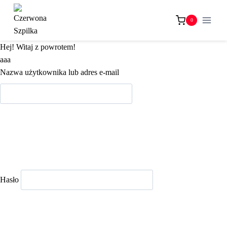
Przejdź
do
0
treści
Hej! Witaj z powrotem!
aaa
Nazwa użytkownika lub adres e-mail
Hasło