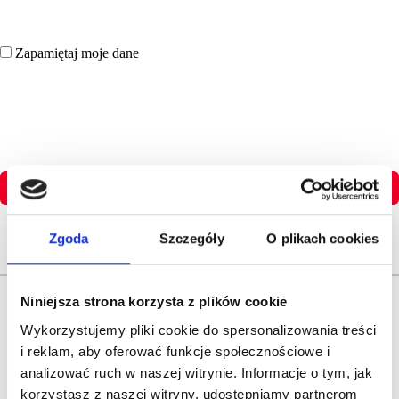
Zapamiętaj moje dane
Zaloguj się
Zgoda
Szczegóły
O plikach cookies
Nie pamietasz hasła?
Niniejsza strona korzysta z plików cookie
Wykorzystujemy pliki cookie do spersonalizowania treści
i reklam, aby oferować funkcje społecznościowe i
analizować ruch w naszej witrynie. Informacje o tym, jak
Nie masz jeszcze konta?
korzystasz z naszej witryny, udostępniamy partnerom
Dołącz do Strefy Wiedzy