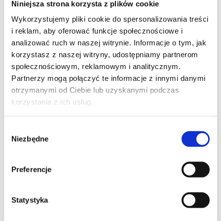
Niniejsza strona korzysta z plików cookie
Szpilka
Profil tiktok Czerwona Szpilka
Wykorzystujemy pliki cookie do spersonalizowania treści
Profil youtube Czerwona
i reklam, aby oferować funkcje społecznościowe i
Szpilka
analizować ruch w naszej witrynie. Informacje o tym, jak
korzystasz z naszej witryny, udostępniamy partnerom
społecznościowym, reklamowym i analitycznym.
Kontakt
Partnerzy mogą połączyć te informacje z innymi danymi
otrzymanymi od Ciebie lub uzyskanymi podczas
kontakt@czerwonaszpilka.pl
korzystania z ich usług.
+48 577 333 077
Wybór
Niezbędne
zgody
NUMER KONTA DO WPŁAT:
81 1090 2398 0000 0001 0191 1368
Preferencje
Adres
Statystyka
CZERWONA SZPILKA