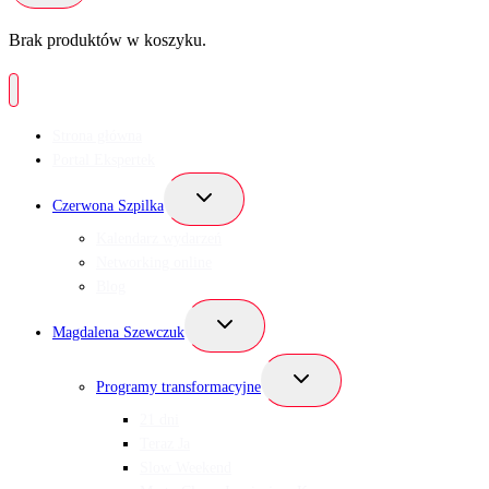
Brak produktów w koszyku.
Strona główna
Portal Ekspertek
Przełącz
Czerwona Szpilka
menu
podrzędne
Kalendarz wydarzeń
Networking online
Blog
Przełącz
Magdalena Szewczuk
menu
podrzędne
Przełącz
Programy transformacyjne
menu
podrzędne
21 dni
Teraz Ja
Slow Weekend