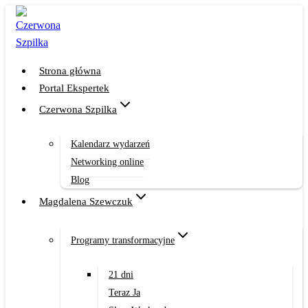
Przejdź
do
treści
Strona główna
Portal Ekspertek
Czerwona Szpilka
Kalendarz wydarzeń
Networking online
Blog
Magdalena Szewczuk
Programy transformacyjne
21 dni
Teraz Ja