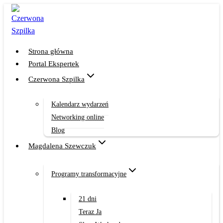
Przejdź
do
treści
Strona główna
Portal Ekspertek
Czerwona Szpilka
Kalendarz wydarzeń
Networking online
Blog
Magdalena Szewczuk
Programy transformacyjne
21 dni
Teraz Ja