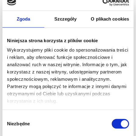
Średnio zaawansowane
2 grudnia 2025 Ostatnio zaktualizowano
Enrollment validity: 365 days
Zgoda
Szczegóły
O plikach cookies
Hej! Witaj z powrotem!
Niniejsza strona korzysta z plików cookie
Wykorzystujemy pliki cookie do spersonalizowania treści
i reklam, aby oferować funkcje społecznościowe i
analizować ruch w naszej witrynie. Informacje o tym, jak
Nie wylogowuj mnie
korzystasz z naszej witryny, udostępniamy partnerom
Nie pamiętasz hasła?
społecznościowym, reklamowym i analitycznym.
Zaloguj się
Partnerzy mogą połączyć te informacje z innymi danymi
Nie masz jeszcze konta?
Zarejestruj się
otrzymanymi od Ciebie lub uzyskanymi podczas
korzystania z ich usług.
KURS STWORZONY PRZEZ
Wybór
Niezbędne
zgody
Magdalena Szewczuk