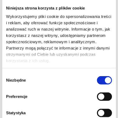
Szpilka
Profil instagram Czerwona
Niniejsza strona korzysta z plików cookie
Szpilka
Profil tiktok Czerwona Szpilka
Wykorzystujemy pliki cookie do spersonalizowania treści
Profil youtube Czerwona
i reklam, aby oferować funkcje społecznościowe i
Szpilka
analizować ruch w naszej witrynie. Informacje o tym, jak
korzystasz z naszej witryny, udostępniamy partnerom
społecznościowym, reklamowym i analitycznym.
Kontakt
Partnerzy mogą połączyć te informacje z innymi danymi
otrzymanymi od Ciebie lub uzyskanymi podczas
kontakt@czerwonaszpilka.pl
korzystania z ich usług.
+48 577 333 077
Wybór
Niezbędne
zgody
NUMER KONTA DO WPŁAT:
81 1090 2398 0000 0001 0191 1368
Preferencje
Adres
Statystyka
CZERWONA SZPILKA