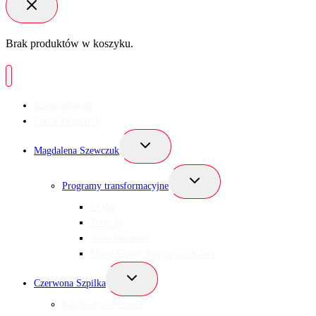
Brak produktów w koszyku.
Strona główna
Portal Ekspertek
Przełącz
Magdalena Szewczuk
menu
podrzędne
Przełącz
Programy transformacyjne
menu
podrzędne
21 dni
Teraz Ja
Slow Weekend
MasterClassy Inspirująca Kawa
Przełącz
Czerwona Szpilka
menu
podrzędne
Kalendarz wydarzeń