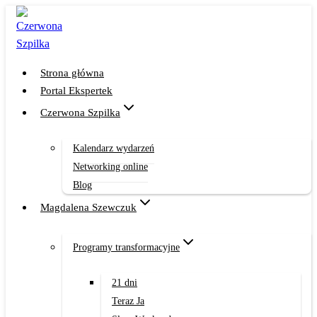
Przejdź
do
treści
Strona główna
Portal Ekspertek
Czerwona Szpilka
Kalendarz wydarzeń
Networking online
Blog
Magdalena Szewczuk
Programy transformacyjne
21 dni
Teraz Ja