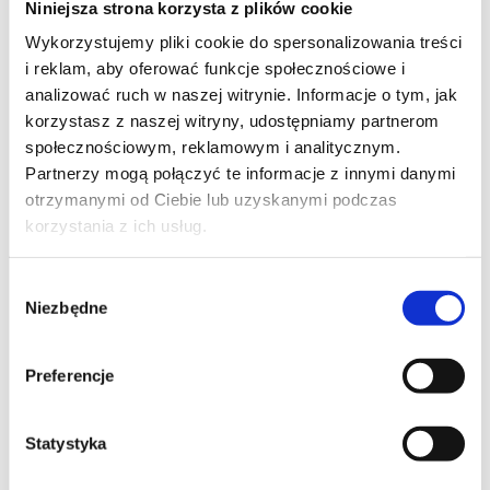
Niniejsza strona korzysta z plików cookie
Szpilka
Profil tiktok Czerwona Szpilka
Wykorzystujemy pliki cookie do spersonalizowania treści
Profil youtube Czerwona
i reklam, aby oferować funkcje społecznościowe i
Szpilka
analizować ruch w naszej witrynie. Informacje o tym, jak
korzystasz z naszej witryny, udostępniamy partnerom
społecznościowym, reklamowym i analitycznym.
Kontakt
Partnerzy mogą połączyć te informacje z innymi danymi
otrzymanymi od Ciebie lub uzyskanymi podczas
kontakt@czerwonaszpilka.pl
korzystania z ich usług.
+48 577 333 077
Wybór
Niezbędne
zgody
NUMER KONTA DO WPŁAT:
81 1090 2398 0000 0001 0191 1368
Preferencje
Adres
Statystyka
CZERWONA SZPILKA