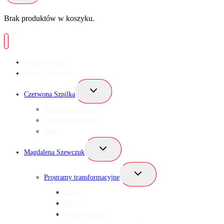
Brak produktów w koszyku.
Strona główna
Portal Ekspertek
Przełącz
Czerwona Szpilka
menu
podrzędne
Kalendarz wydarzeń
Networking online
Blog
Przełącz
Magdalena Szewczuk
menu
podrzędne
Przełącz
Programy transformacyjne
menu
podrzędne
21 dni
Teraz Ja
Slow Weekend