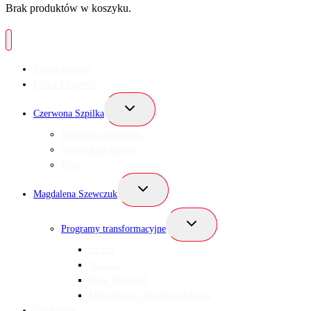
Brak produktów w koszyku.
Strona główna
Portal Ekspertek
Przełącz
Czerwona Szpilka
menu
podrzędne
Kalendarz wydarzeń
Networking online
Blog
Przełącz
Magdalena Szewczuk
menu
podrzędne
Przełącz
Programy transformacyjne
menu
podrzędne
21 dni
Teraz Ja
Slow Weekend
MasterClassy Inspirująca Kawa
VIBEletter