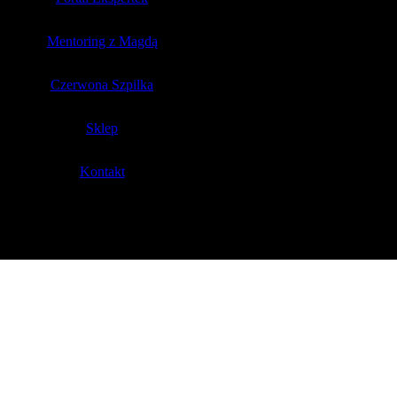
Mentoring z Magdą
Czerwona Szpilka
Sklep
Kontakt