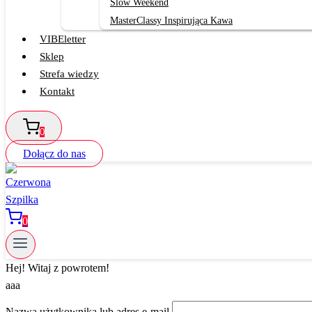
Slow Weekend
MasterClassy Inspirująca Kawa
VIBEletter
Sklep
Strefa wiedzy
Kontakt
0
Dołącz do nas
0
Hej! Witaj z powrotem!
aaa
Nazwa użytkownika lub adres e-mail