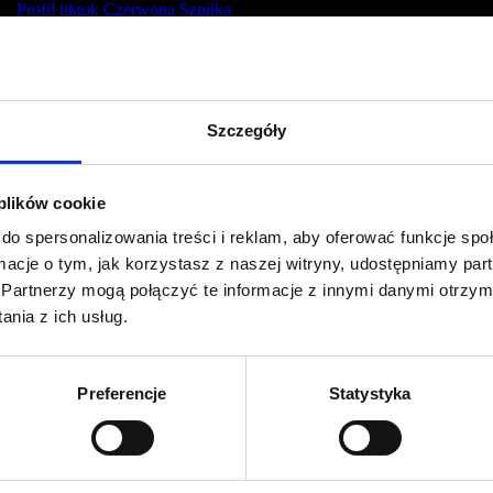
Profil tiktok Czerwona Szpilka
Profil youtube Czerwona
Szpilka
Szczegóły
Kontakt
kontakt@czerwonaszpilka.pl
 plików cookie
do spersonalizowania treści i reklam, aby oferować funkcje sp
+48 577 333 077
ormacje o tym, jak korzystasz z naszej witryny, udostępniamy p
Partnerzy mogą połączyć te informacje z innymi danymi otrzym
NUMER KONTA DO WPŁAT:
nia z ich usług.
81 1090 2398 0000 0001 0191 1368
Adres
Preferencje
Statystyka
CZERWONA SZPILKA
Na Polance 16A lok.9