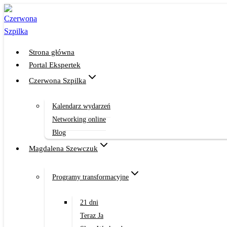
Przejdź
do
treści
Strona główna
Portal Ekspertek
Czerwona Szpilka
Kalendarz wydarzeń
Networking online
Blog
Magdalena Szewczuk
Programy transformacyjne
21 dni
Teraz Ja