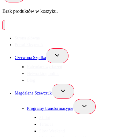
Brak produktów w koszyku.
Strona główna
Portal Ekspertek
Przełącz
Czerwona Szpilka
menu
podrzędne
Kalendarz wydarzeń
Networking online
Blog
Przełącz
Magdalena Szewczuk
menu
podrzędne
Przełącz
Programy transformacyjne
menu
podrzędne
21 dni
Teraz Ja
Slow Weekend