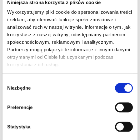
Niniejsza strona korzysta z plików cookie
Szpilka
Profil tiktok Czerwona Szpilka
Wykorzystujemy pliki cookie do spersonalizowania treści
Profil youtube Czerwona
i reklam, aby oferować funkcje społecznościowe i
Szpilka
analizować ruch w naszej witrynie. Informacje o tym, jak
korzystasz z naszej witryny, udostępniamy partnerom
społecznościowym, reklamowym i analitycznym.
Kontakt
Partnerzy mogą połączyć te informacje z innymi danymi
otrzymanymi od Ciebie lub uzyskanymi podczas
kontakt@czerwonaszpilka.pl
korzystania z ich usług.
+48 577 333 077
Wybór
Niezbędne
zgody
NUMER KONTA DO WPŁAT:
81 1090 2398 0000 0001 0191 1368
Preferencje
Adres
Statystyka
CZERWONA SZPILKA