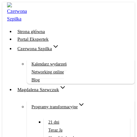
Przejdź
do
treści
Strona główna
Portal Ekspertek
Czerwona Szpilka
Kalendarz wydarzeń
Networking online
Blog
Magdalena Szewczuk
Programy transformacyjne
21 dni
Teraz Ja