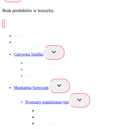
Brak produktów w koszyku.
Strona główna
Portal Ekspertek
Przełącz
Czerwona Szpilka
menu
podrzędne
Kalendarz wydarzeń
Networking online
Blog
Przełącz
Magdalena Szewczuk
menu
podrzędne
Przełącz
Programy transformacyjne
menu
podrzędne
21 dni
Teraz Ja
Slow Weekend