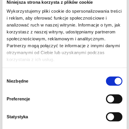
Niniejsza strona korzysta z plików cookie
Szpilka
Profil tiktok Czerwona Szpilka
Wykorzystujemy pliki cookie do spersonalizowania treści
Profil youtube Czerwona
i reklam, aby oferować funkcje społecznościowe i
Szpilka
analizować ruch w naszej witrynie. Informacje o tym, jak
korzystasz z naszej witryny, udostępniamy partnerom
społecznościowym, reklamowym i analitycznym.
Kontakt
Partnerzy mogą połączyć te informacje z innymi danymi
otrzymanymi od Ciebie lub uzyskanymi podczas
kontakt@czerwonaszpilka.pl
korzystania z ich usług.
+48 577 333 077
Wybór
Niezbędne
zgody
NUMER KONTA DO WPŁAT:
81 1090 2398 0000 0001 0191 1368
Preferencje
Adres
Statystyka
CZERWONA SZPILKA