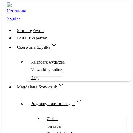
Przejdź
do
treści
Strona główna
Portal Ekspertek
Czerwona Szpilka
Kalendarz wydarzeń
Networking online
Blog
Magdalena Szewczuk
Programy transformacyjne
21 dni
Teraz Ja