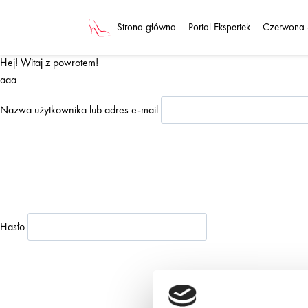
Przejdź
do
Strona główna
Portal Ekspertek
Czerwona 
treści
Hej! Witaj z powrotem!
aaa
Nazwa użytkownika lub adres e-mail
Hasło