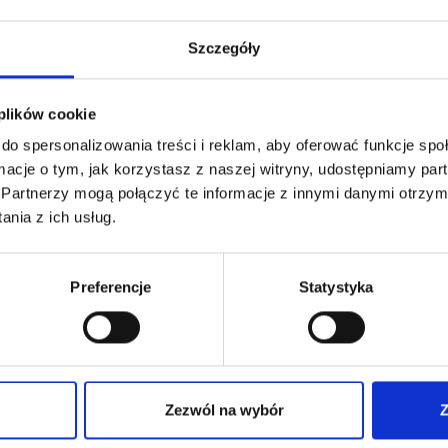
Szczegóły
 plików cookie
do spersonalizowania treści i reklam, aby oferować funkcje sp
ormacje o tym, jak korzystasz z naszej witryny, udostępniamy p
Zaloguj się
Partnerzy mogą połączyć te informacje z innymi danymi otrzym
nia z ich usług.
Nie pamietasz hasła?
Preferencje
Statystyka
Zezwól na wybór
Z
Nie masz jeszcze konta?
Dołącz do Strefy Wiedzy