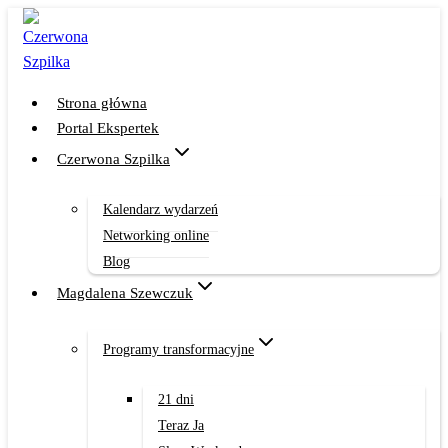
Przejdź
do
treści
Strona główna
Portal Ekspertek
Czerwona Szpilka
Kalendarz wydarzeń
Networking online
Blog
Magdalena Szewczuk
Programy transformacyjne
21 dni
Teraz Ja