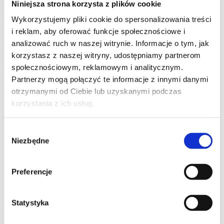
Niniejsza strona korzysta z plików cookie
Szpilka
Profil tiktok Czerwona Szpilka
Wykorzystujemy pliki cookie do spersonalizowania treści
Profil youtube Czerwona
i reklam, aby oferować funkcje społecznościowe i
Szpilka
analizować ruch w naszej witrynie. Informacje o tym, jak
korzystasz z naszej witryny, udostępniamy partnerom
społecznościowym, reklamowym i analitycznym.
Kontakt
Partnerzy mogą połączyć te informacje z innymi danymi
otrzymanymi od Ciebie lub uzyskanymi podczas
kontakt@czerwonaszpilka.pl
korzystania z ich usług.
+48 577 333 077
Wybór
Niezbędne
zgody
NUMER KONTA DO WPŁAT:
81 1090 2398 0000 0001 0191 1368
Preferencje
Adres
Statystyka
CZERWONA SZPILKA