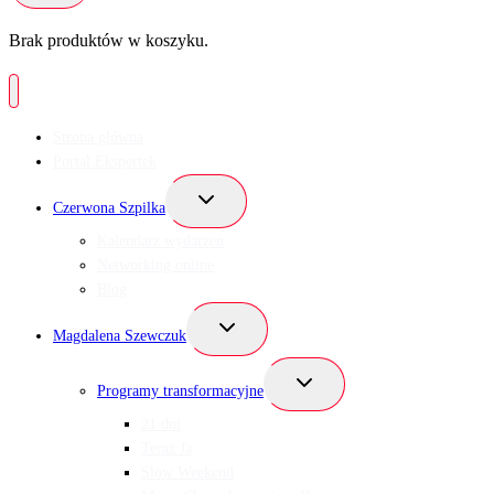
Brak produktów w koszyku.
Strona główna
Portal Ekspertek
Przełącz
Czerwona Szpilka
menu
podrzędne
Kalendarz wydarzeń
Networking online
Blog
Przełącz
Magdalena Szewczuk
menu
podrzędne
Przełącz
Programy transformacyjne
menu
podrzędne
21 dni
Teraz Ja
Slow Weekend