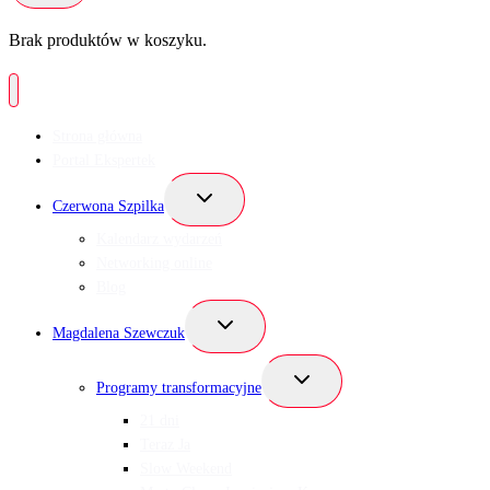
Brak produktów w koszyku.
Strona główna
Portal Ekspertek
Przełącz
Czerwona Szpilka
menu
podrzędne
Kalendarz wydarzeń
Networking online
Blog
Przełącz
Magdalena Szewczuk
menu
podrzędne
Przełącz
Programy transformacyjne
menu
podrzędne
21 dni
Teraz Ja
Slow Weekend