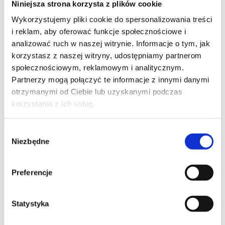
Niniejsza strona korzysta z plików cookie
Szpilka
Profil tiktok Czerwona Szpilka
Wykorzystujemy pliki cookie do spersonalizowania treści
Profil youtube Czerwona
i reklam, aby oferować funkcje społecznościowe i
Szpilka
analizować ruch w naszej witrynie. Informacje o tym, jak
korzystasz z naszej witryny, udostępniamy partnerom
społecznościowym, reklamowym i analitycznym.
Kontakt
Partnerzy mogą połączyć te informacje z innymi danymi
otrzymanymi od Ciebie lub uzyskanymi podczas
kontakt@czerwonaszpilka.pl
korzystania z ich usług.
+48 577 333 077
Wybór
Niezbędne
zgody
NUMER KONTA DO WPŁAT:
81 1090 2398 0000 0001 0191 1368
Preferencje
Adres
Statystyka
CZERWONA SZPILKA