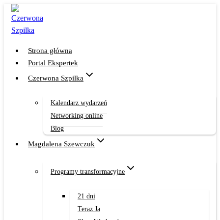
Przejdź
do
treści
Strona główna
Portal Ekspertek
Czerwona Szpilka
Kalendarz wydarzeń
Networking online
Blog
Magdalena Szewczuk
Programy transformacyjne
21 dni
Teraz Ja