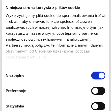
Szpilka
Profil instagram Czerwona
Niniejsza strona korzysta z plików cookie
Szpilka
Profil tiktok Czerwona Szpilka
Wykorzystujemy pliki cookie do spersonalizowania treści
Profil youtube Czerwona
i reklam, aby oferować funkcje społecznościowe i
Szpilka
analizować ruch w naszej witrynie. Informacje o tym, jak
korzystasz z naszej witryny, udostępniamy partnerom
społecznościowym, reklamowym i analitycznym.
Kontakt
Partnerzy mogą połączyć te informacje z innymi danymi
otrzymanymi od Ciebie lub uzyskanymi podczas
kontakt@czerwonaszpilka.pl
korzystania z ich usług.
+48 577 333 077
Wybór
Niezbędne
zgody
NUMER KONTA DO WPŁAT:
81 1090 2398 0000 0001 0191 1368
Preferencje
Adres
Statystyka
CZERWONA SZPILKA