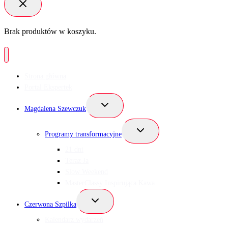
Brak produktów w koszyku.
Strona główna
Portal Ekspertek
Przełącz
Magdalena Szewczuk
menu
podrzędne
Przełącz
Programy transformacyjne
menu
podrzędne
21 dni
Teraz Ja
Slow Weekend
MasterClassy Inspirująca Kawa
Przełącz
Czerwona Szpilka
menu
podrzędne
Kalendarz wydarzeń