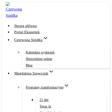
Przejdź
do
treści
Strona główna
Portal Ekspertek
Czerwona Szpilka
Kalendarz wydarzeń
Networking online
Blog
Magdalena Szewczuk
Programy transformacyjne
21 dni
Teraz Ja