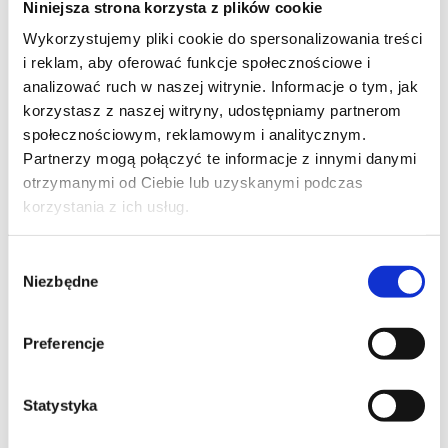
Niniejsza strona korzysta z plików cookie
Szpilka
Profil tiktok Czerwona Szpilka
Wykorzystujemy pliki cookie do spersonalizowania treści
Profil youtube Czerwona
i reklam, aby oferować funkcje społecznościowe i
Szpilka
analizować ruch w naszej witrynie. Informacje o tym, jak
korzystasz z naszej witryny, udostępniamy partnerom
społecznościowym, reklamowym i analitycznym.
Kontakt
Partnerzy mogą połączyć te informacje z innymi danymi
otrzymanymi od Ciebie lub uzyskanymi podczas
kontakt@czerwonaszpilka.pl
korzystania z ich usług.
+48 577 333 077
Wybór
Niezbędne
zgody
NUMER KONTA DO WPŁAT:
81 1090 2398 0000 0001 0191 1368
Preferencje
Adres
Statystyka
CZERWONA SZPILKA