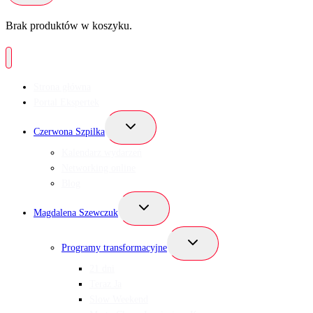
Brak produktów w koszyku.
Strona główna
Portal Ekspertek
Przełącz
Czerwona Szpilka
menu
podrzędne
Kalendarz wydarzeń
Networking online
Blog
Przełącz
Magdalena Szewczuk
menu
podrzędne
Przełącz
Programy transformacyjne
menu
podrzędne
21 dni
Teraz Ja
Slow Weekend