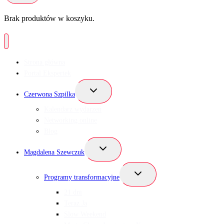
Brak produktów w koszyku.
Strona główna
Portal Ekspertek
Przełącz
Czerwona Szpilka
menu
podrzędne
Kalendarz wydarzeń
Networking online
Blog
Przełącz
Magdalena Szewczuk
menu
podrzędne
Przełącz
Programy transformacyjne
menu
podrzędne
21 dni
Teraz Ja
Slow Weekend