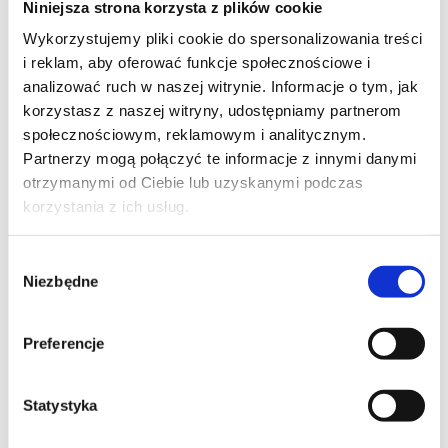
Niniejsza strona korzysta z plików cookie
Szpilka
Profil tiktok Czerwona Szpilka
Wykorzystujemy pliki cookie do spersonalizowania treści
Profil youtube Czerwona
i reklam, aby oferować funkcje społecznościowe i
Szpilka
analizować ruch w naszej witrynie. Informacje o tym, jak
korzystasz z naszej witryny, udostępniamy partnerom
społecznościowym, reklamowym i analitycznym.
Kontakt
Partnerzy mogą połączyć te informacje z innymi danymi
otrzymanymi od Ciebie lub uzyskanymi podczas
kontakt@czerwonaszpilka.pl
korzystania z ich usług.
+48 577 333 077
Wybór
Niezbędne
zgody
NUMER KONTA DO WPŁAT:
81 1090 2398 0000 0001 0191 1368
Preferencje
Adres
Statystyka
CZERWONA SZPILKA