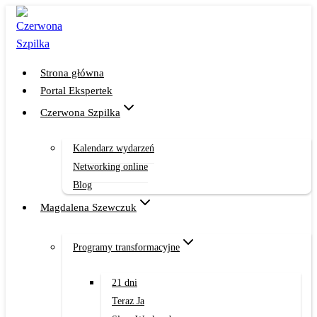
Przejdź
do
treści
Strona główna
Portal Ekspertek
Czerwona Szpilka
Kalendarz wydarzeń
Networking online
Blog
Magdalena Szewczuk
Programy transformacyjne
21 dni
Teraz Ja