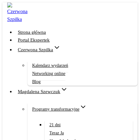
Przejdź
do
treści
Strona główna
Portal Ekspertek
Czerwona Szpilka
Kalendarz wydarzeń
Networking online
Blog
Magdalena Szewczuk
Programy transformacyjne
21 dni
Teraz Ja