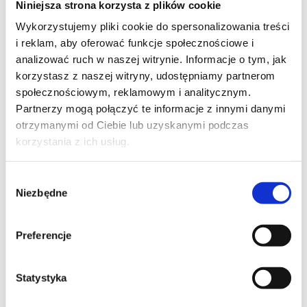
Niniejsza strona korzysta z plików cookie
Szpilka
Profil tiktok Czerwona Szpilka
Wykorzystujemy pliki cookie do spersonalizowania treści
Profil youtube Czerwona
i reklam, aby oferować funkcje społecznościowe i
Szpilka
analizować ruch w naszej witrynie. Informacje o tym, jak
korzystasz z naszej witryny, udostępniamy partnerom
społecznościowym, reklamowym i analitycznym.
Kontakt
Partnerzy mogą połączyć te informacje z innymi danymi
otrzymanymi od Ciebie lub uzyskanymi podczas
kontakt@czerwonaszpilka.pl
korzystania z ich usług.
+48 577 333 077
Wybór
Niezbędne
zgody
NUMER KONTA DO WPŁAT:
81 1090 2398 0000 0001 0191 1368
Preferencje
Adres
Statystyka
CZERWONA SZPILKA