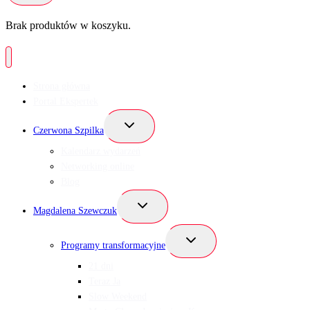
Brak produktów w koszyku.
Strona główna
Portal Ekspertek
Przełącz
Czerwona Szpilka
menu
podrzędne
Kalendarz wydarzeń
Networking online
Blog
Przełącz
Magdalena Szewczuk
menu
podrzędne
Przełącz
Programy transformacyjne
menu
podrzędne
21 dni
Teraz Ja
Slow Weekend