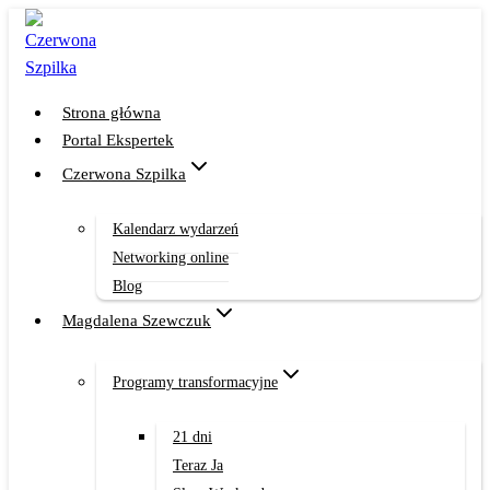
Przejdź
do
treści
Strona główna
Portal Ekspertek
Czerwona Szpilka
Kalendarz wydarzeń
Networking online
Blog
Magdalena Szewczuk
Programy transformacyjne
21 dni
Teraz Ja