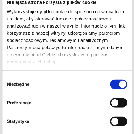
Niniejsza strona korzysta z plików cookie
Szpilka
Profil tiktok Czerwona Szpilka
Wykorzystujemy pliki cookie do spersonalizowania treści
Profil youtube Czerwona
i reklam, aby oferować funkcje społecznościowe i
Szpilka
analizować ruch w naszej witrynie. Informacje o tym, jak
korzystasz z naszej witryny, udostępniamy partnerom
społecznościowym, reklamowym i analitycznym.
Kontakt
Partnerzy mogą połączyć te informacje z innymi danymi
otrzymanymi od Ciebie lub uzyskanymi podczas
kontakt@czerwonaszpilka.pl
korzystania z ich usług.
+48 577 333 077
Wybór
Niezbędne
zgody
NUMER KONTA DO WPŁAT:
81 1090 2398 0000 0001 0191 1368
Preferencje
Adres
Statystyka
CZERWONA SZPILKA