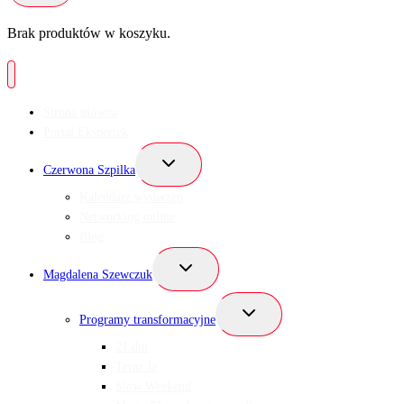
Brak produktów w koszyku.
Strona główna
Portal Ekspertek
Przełącz
Czerwona Szpilka
menu
podrzędne
Kalendarz wydarzeń
Networking online
Blog
Przełącz
Magdalena Szewczuk
menu
podrzędne
Przełącz
Programy transformacyjne
menu
podrzędne
21 dni
Teraz Ja
Slow Weekend