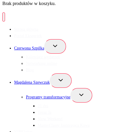
Brak produktów w koszyku.
Strona główna
Portal Ekspertek
Przełącz
Czerwona Szpilka
menu
podrzędne
Kalendarz wydarzeń
Networking online
Blog
Przełącz
Magdalena Szewczuk
menu
podrzędne
Przełącz
Programy transformacyjne
menu
podrzędne
21 dni
Teraz Ja
Slow Weekend
MasterClassy Inspirująca Kawa
VIBEletter