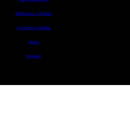
Mentoring z Magdą
Czerwona Szpilka
Sklep
Kontakt