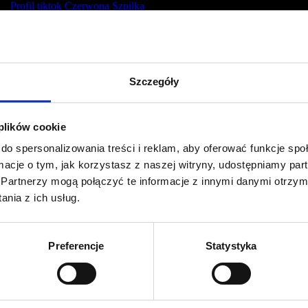
Profil tiktok Czerwona Szpilka
Profil youtube Czerwona
Szpilka
Szczegóły
Kontakt
kontakt@czerwonaszpilka.pl
 plików cookie
do spersonalizowania treści i reklam, aby oferować funkcje sp
+48 577 333 077
ormacje o tym, jak korzystasz z naszej witryny, udostępniamy p
Partnerzy mogą połączyć te informacje z innymi danymi otrzym
NUMER KONTA DO WPŁAT:
nia z ich usług.
81 1090 2398 0000 0001 0191 1368
Adres
Preferencje
Statystyka
CZERWONA SZPILKA
Na Polance 16A lok.9