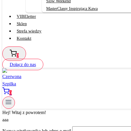
Slow Weekend
MasterClassy Inspirująca Kawa
VIBEletter
Sklep
Strefa wiedzy
Kontakt
0
Dołącz do nas
0
Hej! Witaj z powrotem!
aaa
Nazwa użytkownika lub adres e-mail