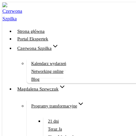
Przejdź
do
treści
Strona główna
Portal Ekspertek
Czerwona Szpilka
Kalendarz wydarzeń
Networking online
Blog
Magdalena Szewczuk
Programy transformacyjne
21 dni
Teraz Ja