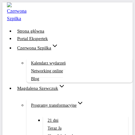
Przejdź
do
treści
Strona główna
Portal Ekspertek
Czerwona Szpilka
Kalendarz wydarzeń
Networking online
Blog
Magdalena Szewczuk
Programy transformacyjne
21 dni
Teraz Ja