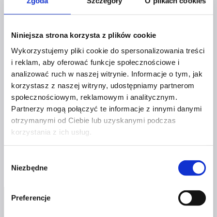
Zgoda
Szczegóły
O plikach cookies
EWELINA DAGIEL-
Niniejsza strona korzysta z plików cookie
Wykorzystujemy pliki cookie do spersonalizowania treści
SURMAŃSKA
i reklam, aby oferować funkcje społecznościowe i
analizować ruch w naszej witrynie. Informacje o tym, jak
Pomagam kobietom prowadzącym biznes zamienić
korzystasz z naszej witryny, udostępniamy partnerom
społecznościowym, reklamowym i analitycznym.
chaos w strategię, stres w spokój, a ciężar
Partnerzy mogą połączyć te informacje z innymi danymi
codzienności w zyski. Bez presji, za to z mądrością i
otrzymanymi od Ciebie lub uzyskanymi podczas
lekkością.
korzystania z ich usług.
Ewelina
Dowiedz się więcej
Dagiel-
Wybór
Surmańska
Niezbędne
zgody
Preferencje