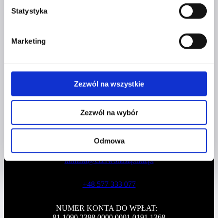
Statystyka
Marketing
Profil facebook Czerwona
Szpilka
Profil instagram Czerwona
Szpilka
Profil tiktok Czerwona Szpilka
Zezwól na wszystkie
Profil youtube Czerwona
Szpilka
Zezwól na wybór
Kontakt
Odmowa
kontakt@czerwonaszpilka.pl
+48 577 333 077
NUMER KONTA DO WPŁAT:
81 1090 2398 0000 0001 0191 1368