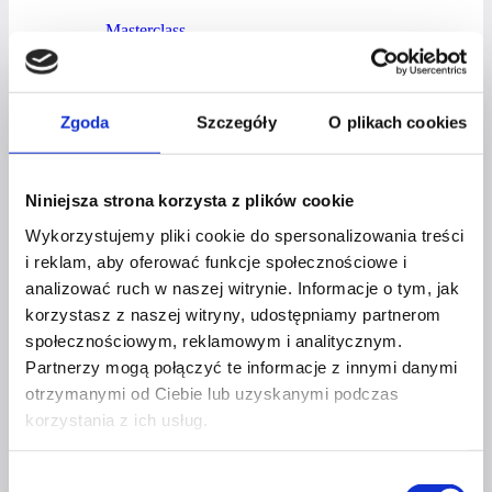
Masterclass
INSPIRUJĄCA KAWA – ATOMOWE
NAWYKI
Zgoda
Szczegóły
O plikach cookies
197
zł
Niniejsza strona korzysta z plików cookie
Dodaj do koszyka
Wykorzystujemy pliki cookie do spersonalizowania treści
i reklam, aby oferować funkcje społecznościowe i
analizować ruch w naszej witrynie. Informacje o tym, jak
korzystasz z naszej witryny, udostępniamy partnerom
Masterclass
społecznościowym, reklamowym i analitycznym.
INSPIRUJĄCA KAWA – BIZNES
Partnerzy mogą połączyć te informacje z innymi danymi
W ENERGII SUKCESU
otrzymanymi od Ciebie lub uzyskanymi podczas
korzystania z ich usług.
197
zł
Wybór