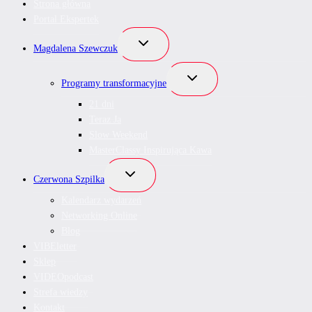
Strona główna
Portal Ekspertek
Przełącz
Magdalena Szewczuk
menu
podrzędne
Przełącz
Programy transformacyjne
menu
podrzędne
21 dni
Teraz Ja
Slow Weekend
MasterClassy Inspirująca Kawa
Przełącz
Czerwona Szpilka
menu
podrzędne
Kalendarz wydarzeń
Networking Online
Blog
VIBEletter
Sklep
VIDEOpodcast
Strefa wiedzy
Kontakt