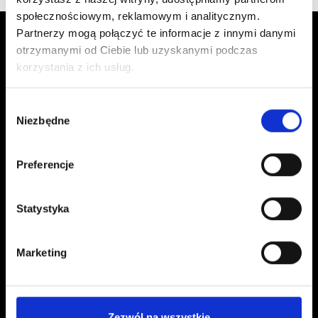
społecznościowym, reklamowym i analitycznym.
Partnerzy mogą połączyć te informacje z innymi danymi
otrzymanymi od Ciebie lub uzyskanymi podczas
korzystania z ich usług.
Wybór
Niezbędne
zgody
Kontakt
Preferencje
kontakt@czerwonaszpilka.pl
+48 577 333 077
Statystyka
NUMER KONTA DO WPŁAT:
Marketing
81 1090 2398 0000 0001 0191 1368
Adres
Zezwól na wszystkie