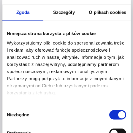
Zgoda
Szczegóły
O plikach cookies
Niniejsza strona korzysta z plików cookie
Wykorzystujemy pliki cookie do spersonalizowania treści
i reklam, aby oferować funkcje społecznościowe i
Profil facebook Czerwona
Szpilka
analizować ruch w naszej witrynie. Informacje o tym, jak
Profil instagram Czerwona
korzystasz z naszej witryny, udostępniamy partnerom
Szpilka
społecznościowym, reklamowym i analitycznym.
Profil tiktok Czerwona Szpilka
Profil youtube Czerwona
Partnerzy mogą połączyć te informacje z innymi danymi
Szpilka
otrzymanymi od Ciebie lub uzyskanymi podczas
korzystania z ich usług.
Kontakt
Wybór
Niezbędne
zgody
kontakt@czerwonaszpilka.pl