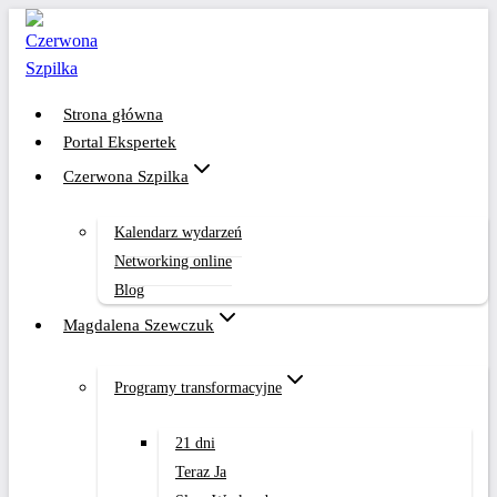
Przejdź
do
treści
Strona główna
Portal Ekspertek
Czerwona Szpilka
Kalendarz wydarzeń
Networking online
Blog
Magdalena Szewczuk
Programy transformacyjne
21 dni
Teraz Ja