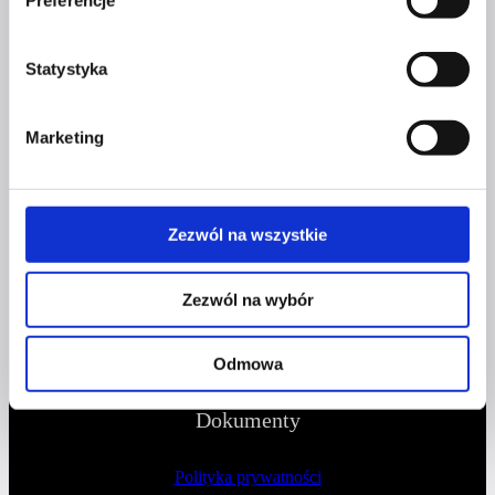
Preferencje
+48 577 333 077
NUMER KONTA DO WPŁAT:
Statystyka
81 1090 2398 0000 0001 0191 1368
Marketing
Adres
CZERWONA SZPILKA
Zezwól na wszystkie
Na Polance 16A lok.9
Zezwól na wybór
51-109 Wrocław
NIP 8982032080
Odmowa
Dokumenty
Polityka prywatności