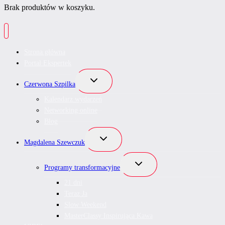
Brak produktów w koszyku.
Strona główna
Portal Ekspertek
Przełącz
Czerwona Szpilka
menu
podrzędne
Kalendarz wydarzeń
Networking online
Blog
Przełącz
Magdalena Szewczuk
menu
podrzędne
Przełącz
Programy transformacyjne
menu
podrzędne
21 dni
Teraz Ja
Slow Weekend
MasterClassy Inspirująca Kawa