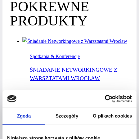
POKREWNE
wynosiła:
wynosi:
PRODUKTY
329zł.
249zł.
Spotkania & Konferencje
ŚNIADANIE NETWORKINGOWE Z
WARSZTATAMI WROCŁAW
Pierwotna
Aktualna
477
zł
377
zł
Dodaj do koszyka
cena
cena
Zgoda
Szczegóły
O plikach cookies
wynosiła:
wynosi:
Spotkania & Konferencje
Niniejsza strona korzysta z plików cookie