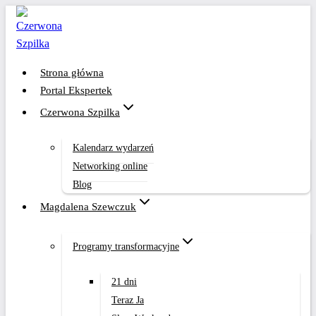
Przejdź
do
treści
Strona główna
Portal Ekspertek
Czerwona Szpilka
Kalendarz wydarzeń
Networking online
Blog
Magdalena Szewczuk
Programy transformacyjne
21 dni
Teraz Ja