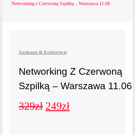
Networking z Czerwoną Szpilką – Warszawa 11.06
Spotkania & Konferencje
Networking Z Czerwoną
Szpilką – Warszawa 11.06
Pierwotna
Aktualna
329
zł
249
zł
cena
cena