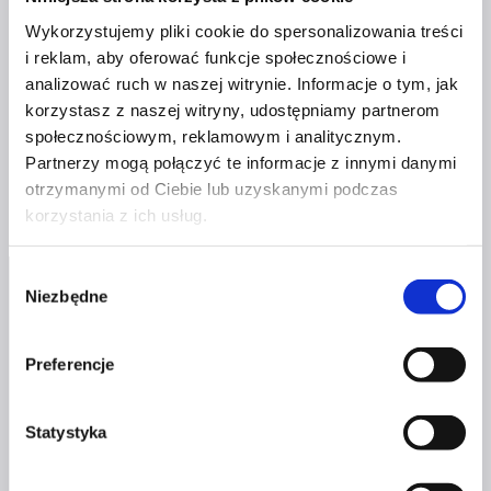
477zł.
377zł.
Wykorzystujemy pliki cookie do spersonalizowania treści
NETWORKING Z CZERWONĄ
i reklam, aby oferować funkcje społecznościowe i
SZPILKĄ – WARSZAWA 17.09
analizować ruch w naszej witrynie. Informacje o tym, jak
korzystasz z naszej witryny, udostępniamy partnerom
Pierwotna
Aktualna
329
zł
249
zł
społecznościowym, reklamowym i analitycznym.
Partnerzy mogą połączyć te informacje z innymi danymi
Dodaj do koszyka
cena
cena
otrzymanymi od Ciebie lub uzyskanymi podczas
korzystania z ich usług.
wynosiła:
wynosi:
Wybór
329zł.
249zł.
Niezbędne
zgody
Preferencje
Profil facebook Czerwona
Statystyka
Szpilka
Profil instagram Czerwona
Szpilka