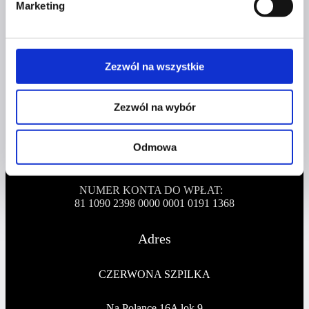
Marketing
Profil tiktok Czerwona Szpilka
Profil youtube Czerwona
Szpilka
Zezwól na wszystkie
Kontakt
Zezwól na wybór
kontakt@czerwonaszpilka.pl
Odmowa
+48 577 333 077
NUMER KONTA DO WPŁAT:
81 1090 2398 0000 0001 0191 1368
Adres
CZERWONA SZPILKA
Na Polance 16A lok.9