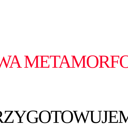
WA METAMORF
RZYGOTOWUJE