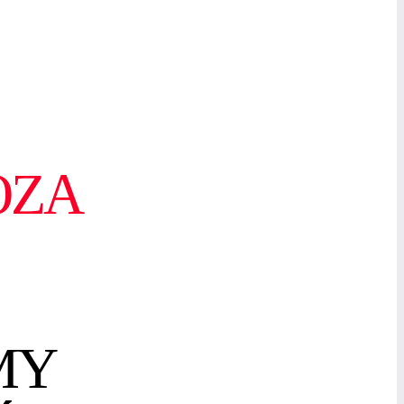
OZA
MY