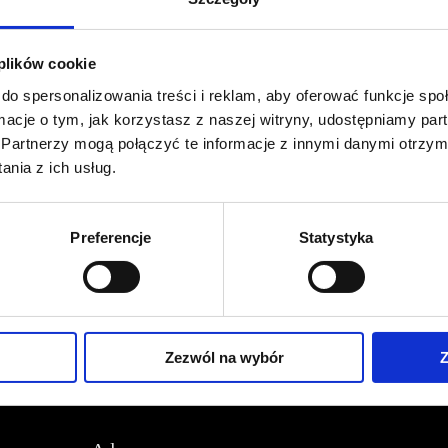
Profil facebook Czerwona
Szpilka
 plików cookie
Profil instagram Czerwona
do spersonalizowania treści i reklam, aby oferować funkcje sp
Szpilka
Profil tiktok Czerwona Szpilka
ormacje o tym, jak korzystasz z naszej witryny, udostępniamy p
Profil youtube Czerwona
Partnerzy mogą połączyć te informacje z innymi danymi otrzym
Szpilka
nia z ich usług.
Kontakt
Preferencje
Statystyka
kontakt@czerwonaszpilka.pl
+48 577 333 077
Zezwól na wybór
Z
NUMER KONTA DO WPŁAT:
81 1090 2398 0000 0001 0191 1368