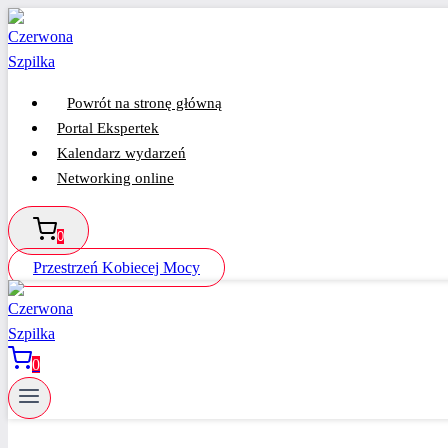
Przejdź
do
treści
Powrót na stronę główną
Portal Ekspertek
Kalendarz wydarzeń
Networking online
0
Przestrzeń Kobiecej Mocy
0