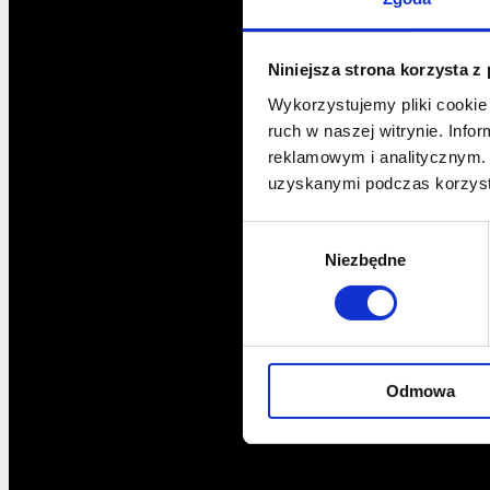
Niniejsza strona korzysta z
Wykorzystujemy pliki cookie 
ruch w naszej witrynie. Inf
reklamowym i analitycznym. 
uzyskanymi podczas korzysta
Wybór
Niezbędne
zgody
Odmowa