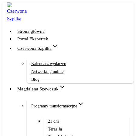
Przejdź
do
treści
Strona główna
Portal Ekspertek
Czerwona Szpilka
Kalendarz wydarzeń
Networking online
Blog
Magdalena Szewczuk
Programy transformacyjne
21 dni
Teraz Ja