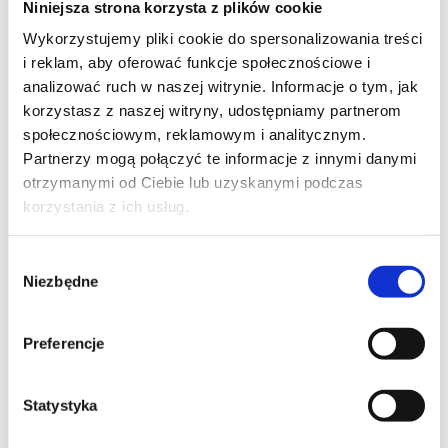
Niniejsza strona korzysta z plików cookie
Szpilka
Profil tiktok Czerwona Szpilka
Wykorzystujemy pliki cookie do spersonalizowania treści
Profil youtube Czerwona
i reklam, aby oferować funkcje społecznościowe i
Szpilka
analizować ruch w naszej witrynie. Informacje o tym, jak
korzystasz z naszej witryny, udostępniamy partnerom
społecznościowym, reklamowym i analitycznym.
Kontakt
Partnerzy mogą połączyć te informacje z innymi danymi
otrzymanymi od Ciebie lub uzyskanymi podczas
kontakt@czerwonaszpilka.pl
korzystania z ich usług.
+48 577 333 077
Wybór
Niezbędne
zgody
NUMER KONTA DO WPŁAT:
81 1090 2398 0000 0001 0191 1368
Preferencje
Adres
Statystyka
CZERWONA SZPILKA