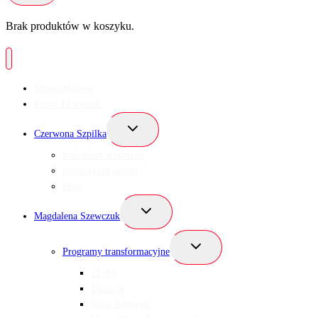
Brak produktów w koszyku.
Strona główna
Portal Ekspertek
Przełącz
Czerwona Szpilka
menu
podrzędne
Kalendarz wydarzeń
Networking online
Blog
Przełącz
Magdalena Szewczuk
menu
podrzędne
Przełącz
Programy transformacyjne
menu
podrzędne
21 dni
Teraz Ja
Slow Weekend